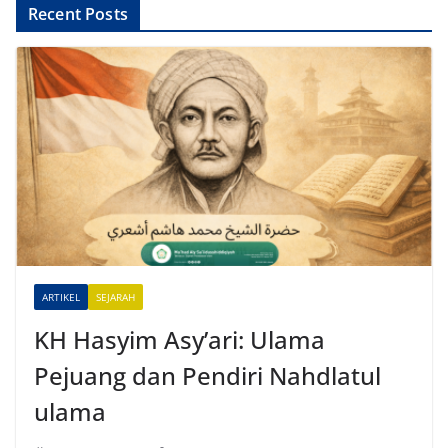
A
Recent Posts
l
t
e
r
n
a
t
i
v
e
ARTIKEL
SEJARAH
:
KH Hasyim Asy’ari: Ulama
Pejuang dan Pendiri Nahdlatul
ulama