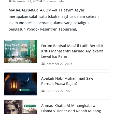
December 23, 2025
Pustikom maha
MAHADALYJAKARTA.COM—KH Hasyim Asy’ari
merupakan salah satu tokoh masyhur dalam sejarah
Islam Indonesia. Seorang ulama yang sekaligus
pengasuh Pondok Pesantren Tebuireng,
Forum Bahtsul Masā’il Latih Berpikir
Kritis Mahasantri Ma’had Aly Jakarta
Lewat Isu Rahn
December 22, 2025
Apakah Nabi Muhammad Saw
Pernah Puasa Rajab?
December 22, 2025
Ahmad Khatib Al-Minangkabawi:
Ulama Visioner dari Ranah Minang