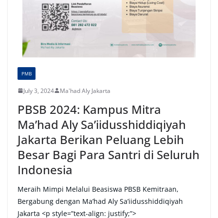
PMB
July 3, 2024
Ma'had Aly Jakarta
PBSB 2024: Kampus Mitra
Ma’had Aly Sa’iidusshiddiqiyah
Jakarta Berikan Peluang Lebih
Besar Bagi Para Santri di Seluruh
Indonesia
Meraih Mimpi Melalui Beasiswa PBSB Kemitraan,
Bergabung dengan Ma’had Aly Sa’iidusshiddiqiyah
Jakarta <p style=”text-align: justify;”>