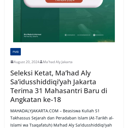
PMB
August 20, 2024
Ma'had Aly Jakarta
Seleksi Ketat, Ma’had Aly
Sa’idusshiddiqi’yah Jakarta
Terima 31 Mahasantri Baru di
Angkatan ke-18
MAHADALYJAKARTA.COM – Beasiswa Kuliah S1
Takhassus Sejarah dan Peradaban Islam (At-Tarikh al-
Islami wa Tsaqafatuh) Ma’had Aly Sa’idusshiddiqi’yah