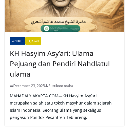
a
t
i
v
e
ARTIKEL
SEJARAH
:
KH Hasyim Asy’ari: Ulama
Pejuang dan Pendiri Nahdlatul
ulama
December 23, 2025
Pustikom maha
MAHADALYJAKARTA.COM—KH Hasyim Asy’ari
merupakan salah satu tokoh masyhur dalam sejarah
Islam Indonesia. Seorang ulama yang sekaligus
pengasuh Pondok Pesantren Tebuireng,