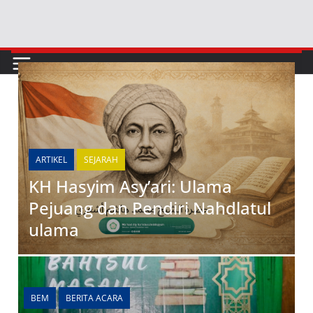
ARTIKEL
SEJARAH
KH Hasyim Asy’ari: Ulama
Pejuang dan Pendiri Nahdlatul
ulama
BEM
BERITA ACARA