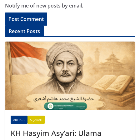
Notify me of new posts by email.
A
Recent Posts
l
t
e
r
n
a
t
i
v
e
ARTIKEL
SEJARAH
:
KH Hasyim Asy’ari: Ulama