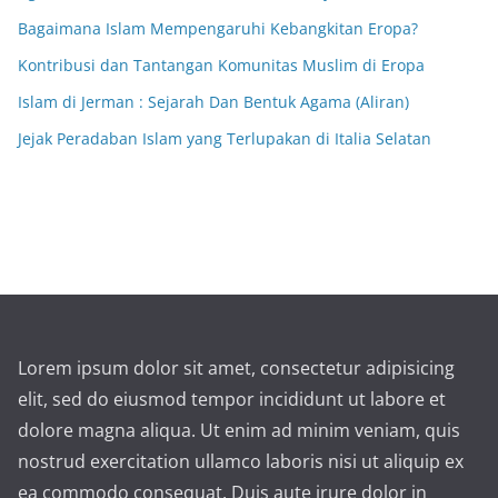
Bagaimana Islam Mempengaruhi Kebangkitan Eropa?
Kontribusi dan Tantangan Komunitas Muslim di Eropa
Islam di Jerman : Sejarah Dan Bentuk Agama (Aliran)
Jejak Peradaban Islam yang Terlupakan di Italia Selatan
Lorem ipsum dolor sit amet, consectetur adipisicing
elit, sed do eiusmod tempor incididunt ut labore et
dolore magna aliqua. Ut enim ad minim veniam, quis
nostrud exercitation ullamco laboris nisi ut aliquip ex
ea commodo consequat. Duis aute irure dolor in