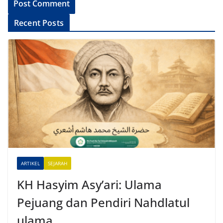
A
Recent Posts
l
t
e
r
n
a
t
i
v
e
ARTIKEL
SEJARAH
:
KH Hasyim Asy’ari: Ulama
Pejuang dan Pendiri Nahdlatul
ulama