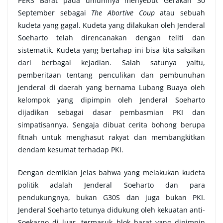
PERS Barat pada umumnya menyebut Gerakan 30
September sebagai
The Abortive Coup
atau sebuah
kudeta yang gagal. Kudeta yang dilakukan oleh Jenderal
Soeharto telah direncanakan dengan teliti dan
sistematik. Kudeta yang bertahap ini bisa kita saksikan
dari berbagai kejadian. Salah satunya yaitu,
pemberitaan tentang penculikan dan pembunuhan
jenderal di daerah yang bernama Lubang Buaya oleh
kelompok yang dipimpin oleh Jenderal Soeharto
dijadikan sebagai dasar pembasmian PKI dan
simpatisannya. Sengaja dibuat cerita bohong berupa
fitnah untuk menghasut rakyat dan membangkitkan
dendam kesumat terhadap PKI.
Dengan demikian jelas bahwa yang melakukan kudeta
politik adalah Jenderal Soeharto dan para
pendukungnya, bukan G30S dan juga bukan PKI.
Jenderal Soeharto tetunya didukung oleh kekuatan anti-
Soekarno di luar, termasuk blok barat yang dipimpin