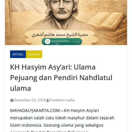
r
n
a
t
i
v
e
ARTIKEL
SEJARAH
:
KH Hasyim Asy’ari: Ulama
Pejuang dan Pendiri Nahdlatul
ulama
December 23, 2025
Pustikom maha
MAHADALYJAKARTA.COM—KH Hasyim Asy’ari
merupakan salah satu tokoh masyhur dalam sejarah
Islam Indonesia. Seorang ulama yang sekaligus