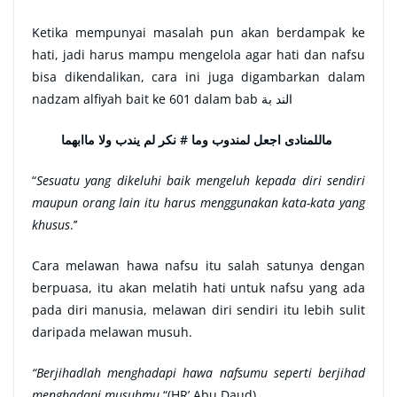
Ketika mempunyai masalah pun akan berdampak ke
hati, jadi harus mampu mengelola agar hati dan nafsu
bisa dikendalikan, cara ini juga digambarkan dalam
nadzam alfiyah bait ke 601 dalam bab الند بة
ماللمنادى اجعل لمندوب وما # نكر لم يندب ولا ماابهما
“
Sesuatu yang dikeluhi baik mengeluh kepada diri sendiri
maupun orang lain itu harus menggunakan kata-kata yang
khusus
.’’
Cara melawan hawa nafsu itu salah satunya dengan
berpuasa, itu akan melatih hati untuk nafsu yang ada
pada diri manusia, melawan diri sendiri itu lebih sulit
daripada melawan musuh.
“Berjihadlah menghadapi hawa nafsumu seperti berjihad
menghadapi musuhmu.
“(HR’ Abu Daud)