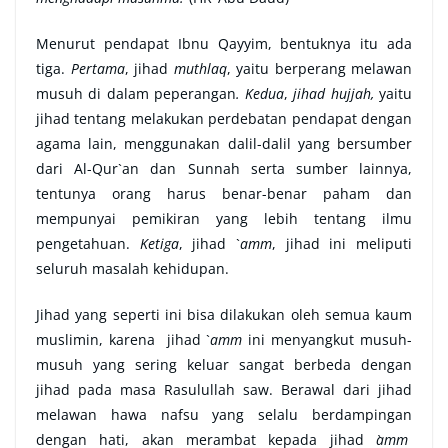
Menurut pendapat Ibnu Qayyim, bentuknya itu ada
tiga.
Pertama
, jihad
muthlaq
, yaitu berperang melawan
musuh di dalam peperangan
. Kedua
,
jihad hujjah,
yaitu
jihad tentang melakukan perdebatan pendapat dengan
agama lain, menggunakan dalil-dalil yang bersumber
dari Al-Qur`an dan Sunnah serta sumber lainnya,
tentunya orang harus benar-benar paham dan
mempunyai pemikiran yang lebih tentang ilmu
pengetahuan.
Ketiga
, jihad `
amm
, jihad ini meliputi
seluruh masalah kehidupan.
Jihad yang seperti ini bisa dilakukan oleh semua kaum
muslimin, karena jihad `
amm
ini menyangkut musuh-
musuh yang sering keluar sangat berbeda dengan
jihad pada masa Rasulullah saw. Berawal dari jihad
melawan hawa nafsu yang selalu berdampingan
dengan hati, akan merambat kepada jihad
`amm