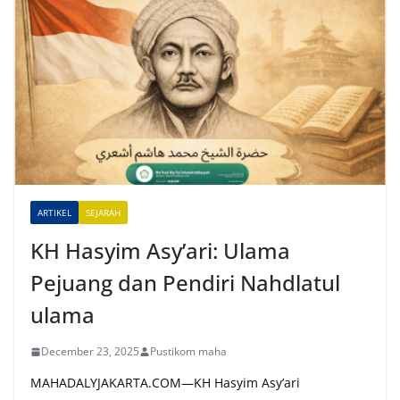
t
e
r
n
a
t
i
v
e
ARTIKEL
SEJARAH
:
KH Hasyim Asy’ari: Ulama
Pejuang dan Pendiri Nahdlatul
ulama
December 23, 2025
Pustikom maha
MAHADALYJAKARTA.COM—KH Hasyim Asy’ari