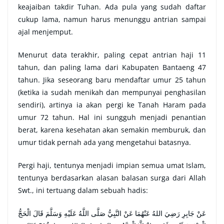
keajaiban takdir Tuhan. Ada pula yang sudah daftar
cukup lama, namun harus menunggu antrian sampai
ajal menjemput.
Menurut data terakhir, paling cepat antrian haji 11
tahun, dan paling lama dari Kabupaten Bantaeng 47
tahun. Jika seseorang baru mendaftar umur 25 tahun
(ketika ia sudah menikah dan mempunyai penghasilan
sendiri), artinya ia akan pergi ke Tanah Haram pada
umur 72 tahun. Hal ini sungguh menjadi penantian
berat, karena kesehatan akan semakin memburuk, dan
umur tidak pernah ada yang mengetahui batasnya.
Pergi haji, tentunya menjadi impian semua umat Islam,
tentunya berdasarkan alasan balasan surga dari Allah
Swt., ini tertuang dalam sebuah hadis:
عَنْ جَابِرِ رَضِيَ اللهُ عَنْهُمَا عَنْ النَّبِيُّ صَلَّى اللَّهُ عَلَيْهِ وَسَلَّمَ قَالَ الْحَجُّ