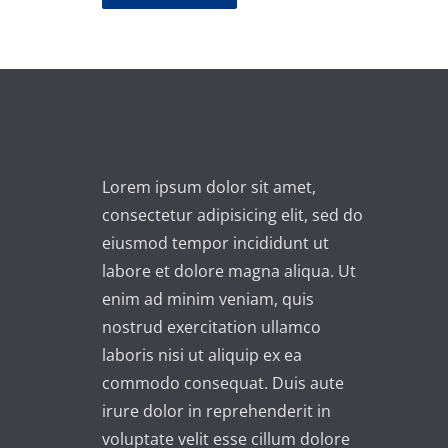
A
l
t
e
r
n
Lorem ipsum dolor sit amet,
a
consectetur adipisicing elit, sed do
t
eiusmod tempor incididunt ut
i
labore et dolore magna aliqua. Ut
v
enim ad minim veniam, quis
e
nostrud exercitation ullamco
:
laboris nisi ut aliquip ex ea
commodo consequat. Duis aute
irure dolor in reprehenderit in
voluptate velit esse cillum dolore