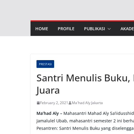
Skip
to
content
HOME
PROFILE
PUBLIKASI
AKADE
PRESTASI
Santri Menulis Buku, 
Juara
February 2, 2021
Ma'had Aly Jakarta
Ma’had Aly –
Mahasantri Mahad Aly Sa’iidusshiddi
Jamalulel Ubab, mahasantri semester 2 ini berh
Pesantren: Santri Menulis Buku yang diselengga