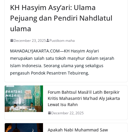
:
KH Hasyim Asy’ari: Ulama
Pejuang dan Pendiri Nahdlatul
ulama
December 23, 2025
Pustikom maha
MAHADALYJAKARTA.COM—KH Hasyim Asy’ari
merupakan salah satu tokoh masyhur dalam sejarah
Islam Indonesia. Seorang ulama yang sekaligus
pengasuh Pondok Pesantren Tebuireng,
Forum Bahtsul Masā’il Latih Berpikir
Kritis Mahasantri Ma’had Aly Jakarta
Lewat Isu Rahn
December 22, 2025
Apakah Nabi Muhammad Saw