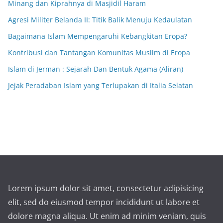
Minang dan Kiprahnya di Masjidil Haram
Agresi Militer Belanda II: Titik Balik Menuju Kedaulatan
Bagaimana Islam Mempengaruhi Kebangkitan Eropa?
Kontribusi dan Tantangan Komunitas Muslim di Eropa
Islam di Jerman : Sejarah Dan Bentuk Agama (Aliran)
Jejak Peradaban Islam yang Terlupakan di Italia Selatan
Lorem ipsum dolor sit amet, consectetur adipisicing
elit, sed do eiusmod tempor incididunt ut labore et
dolore magna aliqua. Ut enim ad minim veniam, quis