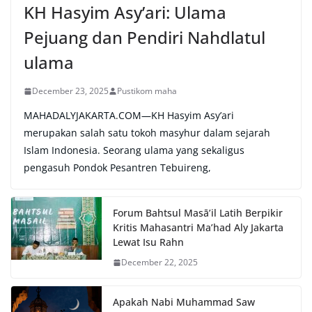
KH Hasyim Asy’ari: Ulama
Pejuang dan Pendiri Nahdlatul
ulama
December 23, 2025
Pustikom maha
MAHADALYJAKARTA.COM—KH Hasyim Asy’ari
merupakan salah satu tokoh masyhur dalam sejarah
Islam Indonesia. Seorang ulama yang sekaligus
pengasuh Pondok Pesantren Tebuireng,
Forum Bahtsul Masā’il Latih Berpikir
Kritis Mahasantri Ma’had Aly Jakarta
Lewat Isu Rahn
December 22, 2025
Apakah Nabi Muhammad Saw