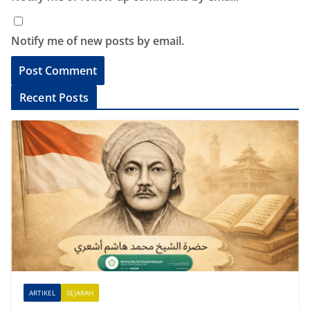
Notify me of new posts by email.
A
Recent Posts
l
t
e
r
n
a
t
i
v
e
ARTIKEL
SEJARAH
: