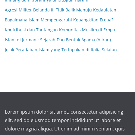
Agresi Militer Belanda II: Titik Balik Menuju Kedaulatan
Bagaimana Islam Mempengaruhi Kebangkitan Eropa?
Kontribusi dan Tantangan Komunitas Muslim di Eropa
Islam di Jerman : Sejarah Dan Bentuk Agama (Aliran)
Jejak Peradaban Islam yang Terlupakan di Italia Selatan
Lorem ipsum dolor sit amet, consectetur adipisicing
elit, sed do eiusmod tempor incididunt ut labore et
dolore magna aliqua. Ut enim ad minim veniam, quis