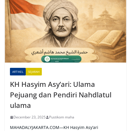
t
e
r
n
a
t
i
v
e
ARTIKEL
SEJARAH
:
KH Hasyim Asy’ari: Ulama
Pejuang dan Pendiri Nahdlatul
ulama
December 23, 2025
Pustikom maha
MAHADALYJAKARTA.COM—KH Hasyim Asy’ari