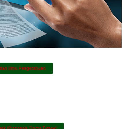
 dan Ilmu Pengetahuan
ak Khazanah Ulama Betawi