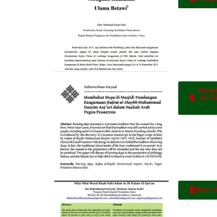
Memb
al-S
Nilai-