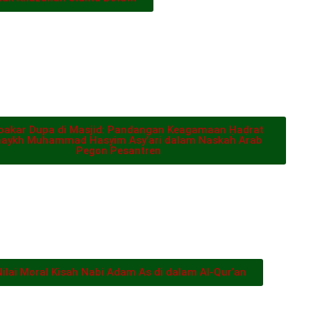
akar Dupa di Masjid: Pandangan Keagamaan Ḥaḍrat
haykh Muhammad Hasyim Asy’ari dalam Naskah Arab
Pegon Pesantren
Nilai Moral Kisah Nabi Adam As di dalam Al-Qur’an