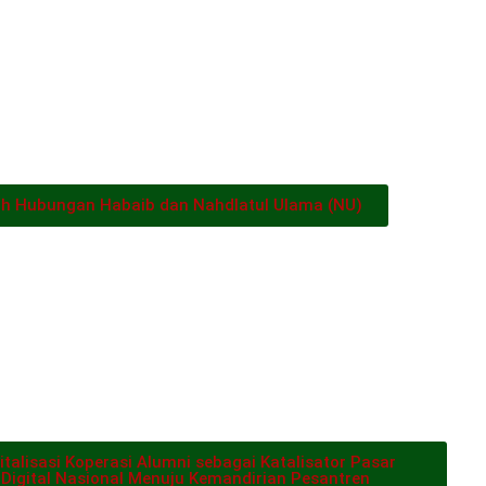
ah Hubungan Habaib dan Nahdlatul Ulama (NU)
italisasi Koperasi Alumni sebagai Katalisator Pasar
Digital Nasional Menuju Kemandirian Pesantren