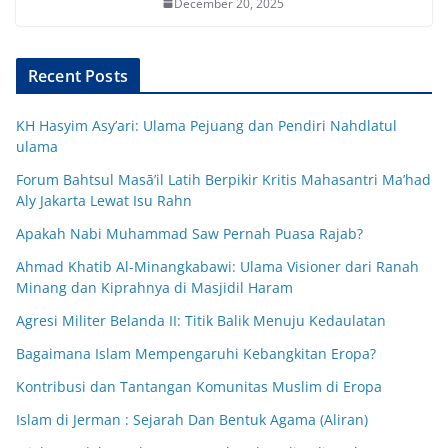
December 20, 2025
Recent Posts
KH Hasyim Asy’ari: Ulama Pejuang dan Pendiri Nahdlatul
ulama
Forum Bahtsul Masā’il Latih Berpikir Kritis Mahasantri Ma’had
Aly Jakarta Lewat Isu Rahn
Apakah Nabi Muhammad Saw Pernah Puasa Rajab?
Ahmad Khatib Al-Minangkabawi: Ulama Visioner dari Ranah
Minang dan Kiprahnya di Masjidil Haram
Agresi Militer Belanda II: Titik Balik Menuju Kedaulatan
Bagaimana Islam Mempengaruhi Kebangkitan Eropa?
Kontribusi dan Tantangan Komunitas Muslim di Eropa
Islam di Jerman : Sejarah Dan Bentuk Agama (Aliran)