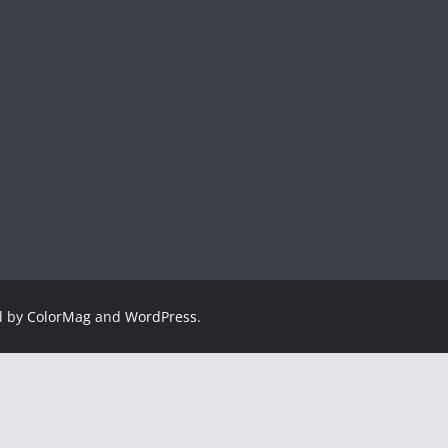
d by
ColorMag
and
WordPress
.