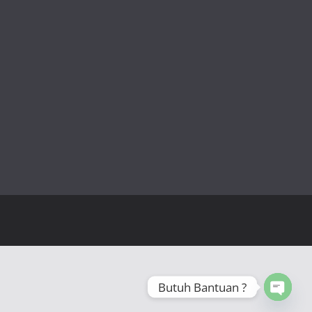
Butuh Bantuan ?
Open 