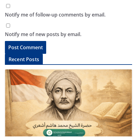
Notify me of follow-up comments by email.
Notify me of new posts by email.
A
Recent Posts
l
t
e
r
n
a
t
i
v