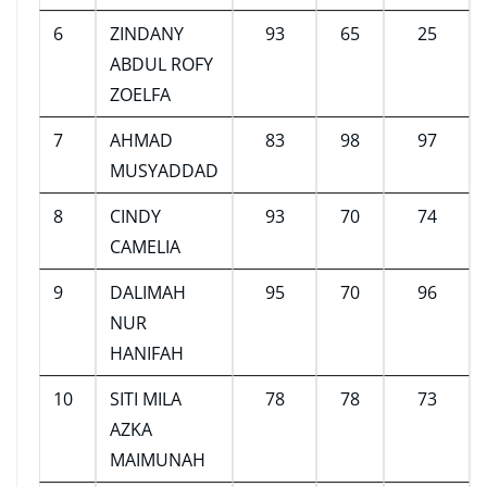
6
ZINDANY
93
65
25
ABDUL ROFY
ZOELFA
7
AHMAD
83
98
97
MUSYADDAD
8
CINDY
93
70
74
CAMELIA
9
DALIMAH
95
70
96
NUR
HANIFAH
10
SITI MILA
78
78
73
AZKA
MAIMUNAH