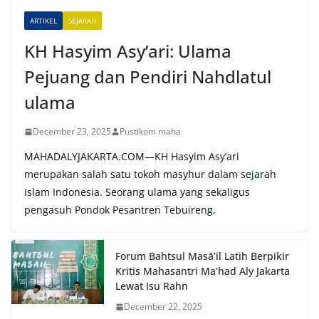
e
ARTIKEL
SEJARAH
:
KH Hasyim Asy’ari: Ulama
Pejuang dan Pendiri Nahdlatul
ulama
December 23, 2025
Pustikom maha
MAHADALYJAKARTA.COM—KH Hasyim Asy’ari
merupakan salah satu tokoh masyhur dalam sejarah
Islam Indonesia. Seorang ulama yang sekaligus
pengasuh Pondok Pesantren Tebuireng,
Forum Bahtsul Masā’il Latih Berpikir
Kritis Mahasantri Ma’had Aly Jakarta
Lewat Isu Rahn
December 22, 2025