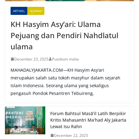
v
e
ARTIKEL
SEJARAH
:
KH Hasyim Asy’ari: Ulama
Pejuang dan Pendiri Nahdlatul
ulama
December 23, 2025
Pustikom maha
MAHADALYJAKARTA.COM—KH Hasyim Asy’ari
merupakan salah satu tokoh masyhur dalam sejarah
Islam Indonesia. Seorang ulama yang sekaligus
pengasuh Pondok Pesantren Tebuireng,
Forum Bahtsul Masā’il Latih Berpikir
Kritis Mahasantri Ma’had Aly Jakarta
Lewat Isu Rahn
December 22, 2025