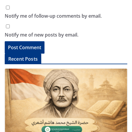
Notify me of follow-up comments by email.
Notify me of new posts by email.
A
Recent Posts
l
t
e
r
n
a
t
i