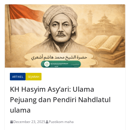
l
t
e
r
n
a
t
i
v
e
ARTIKEL
SEJARAH
:
KH Hasyim Asy’ari: Ulama
Pejuang dan Pendiri Nahdlatul
ulama
December 23, 2025
Pustikom maha