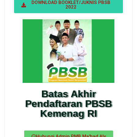
DOWNLOAD BOOKLET/JUKNIS PBSB
2022
Batas Akhir
Pendaftaran PBSB
Kemenag RI
Hubungi Admin PMB Ma'had Aly