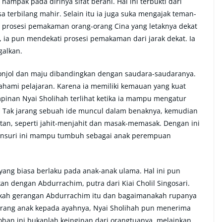
 nampak pada dirinya sifat berani. Hal ini terbukti dari
terbilang mahir. Selain itu ia juga suka mengajak teman-
prosesi pemakaman orang-orang Cina yang letaknya dekat
, ia pun mendekati prosesi pemakaman dari jarak dekat. Ia
galkan.
nonjol dan maju dibandingkan dengan saudara-saudaranya.
hami pelajaran. Karena ia memiliki kemauan yang kuat
inan Nyai Sholihah terlihat ketika ia mampu mengatur
 Tak jarang sebuah ide muncul dalam benaknya, kemudian
atan, seperti jahit-menjahit dan masak-memasak. Dengan ini
Syansuri ini mampu tumbuh sebagai anak perempuan
ang biasa berlaku pada anak-anak ulama. Hal ini pun
an dengan Abdurrachim, putra dari Kiai Cholil Singosari.
pakah gerangan Abdurrachim itu dan bagaimanakah rupanya
eorang anak kepada ayahnya, Nyai Sholihah pun menerima
ohan ini bukanlah keinginan dari orangtuanya, melainkan