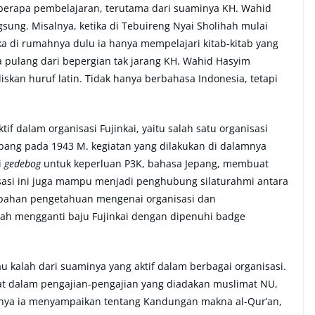
eberapa pembelajaran, terutama dari suaminya KH. Wahid
sung. Misalnya, ketika di Tebuireng Nyai Sholihah mulai
ka di rumahnya dulu ia hanya mempelajari kitab-kitab yang
ka pulang dari bepergian tak jarang KH. Wahid Hasyim
an huruf latin. Tidak hanya berbahasa Indonesia, tetapi
if dalam organisasi Fujinkai, yaitu salah satu organisasi
ang pada 1943 M. kegiatan yang dilakukan di dalamnya
i
gedebog
untuk keperluan P3K, bahasa Jepang, membuat
asi ini juga mampu menjadi penghubung silaturahmi antara
ambahan pengetahuan mengenai organisasi dan
hah mengganti baju Fujinkai dengan dipenuhi badge
au kalah dari suaminya yang aktif dalam berbagai organisasi.
bat dalam pengajian-pengajian yang diadakan muslimat NU,
nnya ia menyampaikan tentang Kandungan makna al-Qur’an,