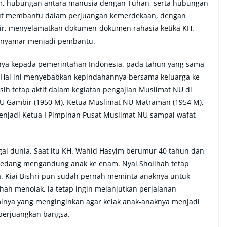
im, hubungan antara manusia dengan Tuhan, serta hubungan
urut membantu dalam perjuangan kemerdekaan, dengan
ir, menyelamatkan dokumen-dokumen rahasia ketika KH.
menyamar menjadi pembantu.
ya kepada pemerintahan Indonesia. pada tahun yang sama
 Hal ini menyebabkan kepindahannya bersama keluarga ke
asih tetap aktif dalam kegiatan pengajian Muslimat NU di
NU Gambir (1950 M), Ketua Muslimat NU Matraman (1954 M),
enjadi Ketua I Pimpinan Pusat Muslimat NU sampai wafat
al dunia. Saat itu KH. Wahid Hasyim berumur 40 tahun dan
 sedang mengandung anak ke enam. Nyai Sholihah tetap
da. Kiai Bishri pun sudah pernah meminta anaknya untuk
hah menolak, ia tetap ingin melanjutkan perjalanan
minya yang menginginkan agar kelak anak-anaknya menjadi
perjuangkan bangsa.