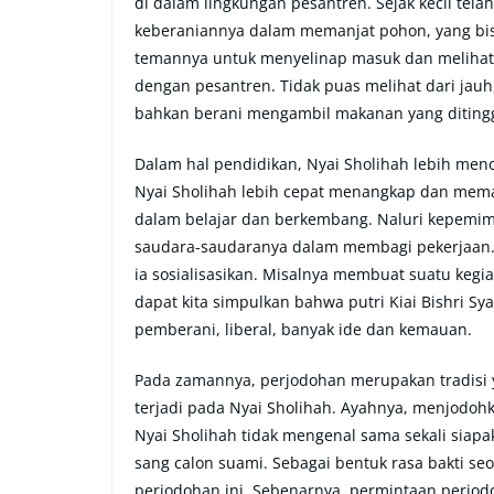
di dalam lingkungan pesantren. Sejak kecil telah
keberaniannya dalam memanjat pohon, yang bisa 
temannya untuk menyelinap masuk dan melihat 
dengan pesantren. Tidak puas melihat dari jauh
bahkan berani mengambil makanan yang diting
Dalam hal pendidikan, Nyai Sholihah lebih me
Nyai Sholihah lebih cepat menangkap dan mema
dalam belajar dan berkembang. Naluri kepemimp
saudara-saudaranya dalam membagi pekerjaan.
ia sosialisasikan. Misalnya membuat suatu kegi
dapat kita simpulkan bahwa putri Kiai Bishri 
pemberani, liberal, banyak ide dan kemauan.
Pada zamannya, perjodohan merupakan tradisi y
terjadi pada Nyai Sholihah. Ayahnya, menjodohk
Nyai Sholihah tidak mengenal sama sekali sia
sang calon suami. Sebagai bentuk rasa bakti s
perjodohan ini. Sebenarnya, permintaan perjod