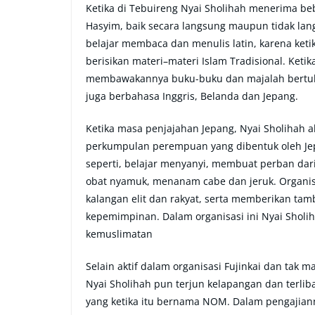
Ketika di Tebuireng Nyai Sholihah menerima b
Hasyim, baik secara langsung maupun tidak lang
belajar membaca dan menulis latin, karena keti
berisikan materi–materi Islam Tradisional. Keti
membawakannya buku-buku dan majalah bertulisk
juga berbahasa Inggris, Belanda dan Jepang.
Ketika masa penjajahan Jepang, Nyai Sholihah akt
perkumpulan perempuan yang dibentuk oleh Jep
seperti, belajar menyanyi, membuat perban dar
obat nyamuk, menanam cabe dan jeruk. Organis
kalangan elit dan rakyat, serta memberikan t
kepemimpinan. Dalam organisasi ini Nyai Sholi
kemuslimatan
Selain aktif dalam organisasi Fujinkai dan tak m
Nyai Sholihah pun terjun kelapangan dan terli
yang ketika itu bernama NOM. Dalam pengajia