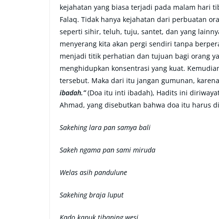
kejahatan yang biasa terjadi pada malam hari t
Falaq. Tidak hanya kejahatan dari perbuatan ora
seperti sihir, teluh, tuju, santet, dan yang lai
menyerang kita akan pergi sendiri tanpa berper
menjadi titik perhatian dan tujuan bagi orang 
menghidupkan konsentrasi yang kuat. Kemudian
tersebut. Maka dari itu jangan gumunan, karen
ibadah.”
(Doa itu inti ibadah), Hadits ini diriway
Ahmad, yang disebutkan bahwa doa itu harus di
Sakehing lara pan samya bali
Sakeh ngama pan sami miruda
Welas asih pandulune
Sakehing braja luput
Kado kapuk tibaning wesi