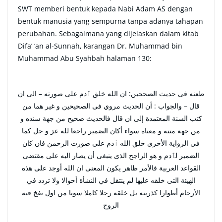
SWT memberi bentuk kepada Nabi Adam AS dengan
bentuk manusia yang sempurna tanpa adanya tahapan
perubahan. Sebagaimana yang dijelaskan dalam kitab
Difa’ ‘an al-Sunnah, karangan Dr. Muhammad bin
Muhammad Abu Syahbah halaman 130:
طعنه فى حديث الصححين: ان الله خلق ٱدم على صورته – الى ان
قال – والجواب : أن الحديث مروي فى الصحيحين و غير هما من
كتب السنة المعتمدة إلى ان قال فالحديث صحيح من جهة سنده و
من جهة متنه و معناه سواء أكان الضمير راجعا لله عز و جل كما
فى الرواية الأخرى خلق الله ٱدم على صورت الرحمن فان كان
الضمير لٱدم و هو الراجح الذى ينبغى أن يصار اليه على مقتضى
القواعد العربية فالأمر ظاهر يكون المعنى ان الله أوجد على هذه
الهيئة التى خلقه عليها لم ينتقل في النشأة أحوالا ولا تردد في
الأرحام أطوارا كذريته بل خلقه رجلا كاملا سويا من اول نفخ فيه
الروح