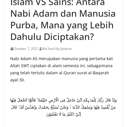
Islam VS Sains: Antara
Nabi Adam dan Manusia
Purba, Mana yang Lebih
Dahulu Diciptakan?
October 7, 2021
Ma'had Aly Jakarta
Nabi Adam AS merupakan manusia yang pertama kali
Allah SWT ciptakan di alam semesta ini, sebagaimana
yang telah tertulis dalam al-Quran surat al-Baqarah
ayat 30.
وَاِذْ قَالَ رَبُّكَ لِلْمَلٰۤىِٕكَةِ ِانِّيْ جَاعِلٌ فِى الْاَرْضِ خَلِيْفَةً ۗ قَالُوْٓا اَتَجْعَلُ فِيْهَا
مَنْ يُّفْسِدُ فِيْهَا وَيَسْفِكُ الدِّمَاۤءَۚ وَنَحْنُ نُسَبِّحُ بِحَمْدِكَ وَنُقَدِّسُ لَكَ ۗ قَالَ
اِنِّيْٓ اَعْلَمُ مَا لَا تَعْلَمُوْنَ