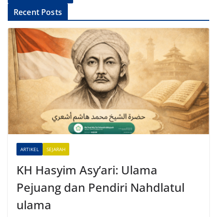
A
Recent Posts
l
t
e
r
n
a
t
i
v
e
ARTIKEL
SEJARAH
:
KH Hasyim Asy’ari: Ulama
Pejuang dan Pendiri Nahdlatul
ulama