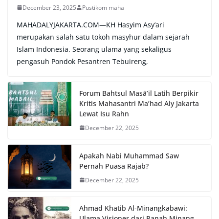
December 23, 2025
Pustikom maha
MAHADALYJAKARTA.COM—KH Hasyim Asy’ari
merupakan salah satu tokoh masyhur dalam sejarah
Islam Indonesia. Seorang ulama yang sekaligus
pengasuh Pondok Pesantren Tebuireng,
Forum Bahtsul Masā’il Latih Berpikir
Kritis Mahasantri Ma’had Aly Jakarta
Lewat Isu Rahn
December 22, 2025
Apakah Nabi Muhammad Saw
Pernah Puasa Rajab?
December 22, 2025
Ahmad Khatib Al-Minangkabawi:
Ulama Visioner dari Ranah Minang