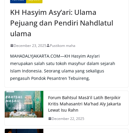
:
KH Hasyim Asy’ari: Ulama
Pejuang dan Pendiri Nahdlatul
ulama
December 23, 2025
Pustikom maha
MAHADALYJAKARTA.COM—KH Hasyim Asy’ari
merupakan salah satu tokoh masyhur dalam sejarah
Islam Indonesia. Seorang ulama yang sekaligus
pengasuh Pondok Pesantren Tebuireng,
Forum Bahtsul Masā’il Latih Berpikir
Kritis Mahasantri Ma’had Aly Jakarta
Lewat Isu Rahn
December 22, 2025