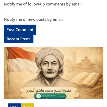
Notify me of follow-up comments by email.
Notify me of new posts by email.
A
Recent Posts
l
t
e
r
n
a
t
i
v
e
ARTIKEL
SEJARAH