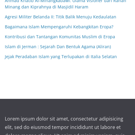
Ahmad Khatib Al-Minangkabawi: Ulama Visioner dari Ranah
Minang dan Kiprahnya di Masjidil Haram
Agresi Militer Belanda II: Titik Balik Menuju Kedaulatan
Bagaimana Islam Mempengaruhi Kebangkitan Eropa?
Kontribusi dan Tantangan Komunitas Muslim di Eropa
Islam di Jerman : Sejarah Dan Bentuk Agama (Aliran)
Jejak Peradaban Islam yang Terlupakan di Italia Selatan
Lorem ipsum dolor sit amet, consectetur adipisicing
elit, sed do eiusmod tempor incididunt ut labore et