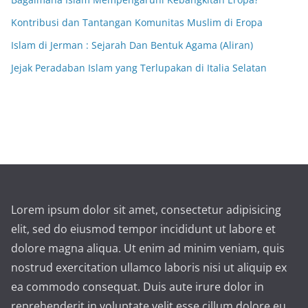
Kontribusi dan Tantangan Komunitas Muslim di Eropa
Islam di Jerman : Sejarah Dan Bentuk Agama (Aliran)
Jejak Peradaban Islam yang Terlupakan di Italia Selatan
Lorem ipsum dolor sit amet, consectetur adipisicing
elit, sed do eiusmod tempor incididunt ut labore et
dolore magna aliqua. Ut enim ad minim veniam, quis
nostrud exercitation ullamco laboris nisi ut aliquip ex
ea commodo consequat. Duis aute irure dolor in
reprehenderit in voluptate velit esse cillum dolore eu