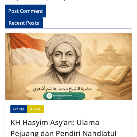
A
Recent Posts
l
t
e
r
n
a
t
i
v
e
ARTIKEL
SEJARAH
:
KH Hasyim Asy’ari: Ulama
Pejuang dan Pendiri Nahdlatul