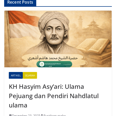
A
Recent Posts
l
t
e
r
n
a
t
i
v
e
ARTIKEL
SEJARAH
:
KH Hasyim Asy’ari: Ulama
Pejuang dan Pendiri Nahdlatul
ulama
December 23, 2025
Pustikom maha