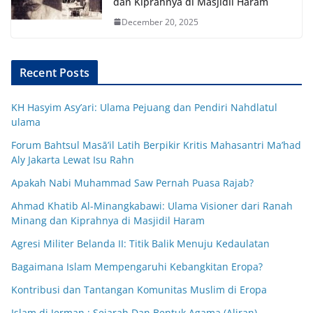
dan Kiprahnya di Masjidil Haram
December 20, 2025
Recent Posts
KH Hasyim Asy’ari: Ulama Pejuang dan Pendiri Nahdlatul
ulama
Forum Bahtsul Masā’il Latih Berpikir Kritis Mahasantri Ma’had
Aly Jakarta Lewat Isu Rahn
Apakah Nabi Muhammad Saw Pernah Puasa Rajab?
Ahmad Khatib Al-Minangkabawi: Ulama Visioner dari Ranah
Minang dan Kiprahnya di Masjidil Haram
Agresi Militer Belanda II: Titik Balik Menuju Kedaulatan
Bagaimana Islam Mempengaruhi Kebangkitan Eropa?
Kontribusi dan Tantangan Komunitas Muslim di Eropa
Islam di Jerman : Sejarah Dan Bentuk Agama (Aliran)