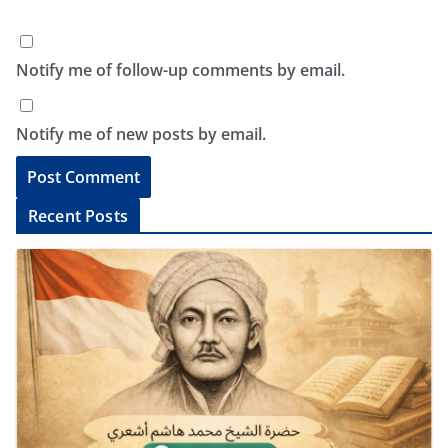
Notify me of follow-up comments by email.
Notify me of new posts by email.
A
Recent Posts
l
t
e
r
n
a
t
i