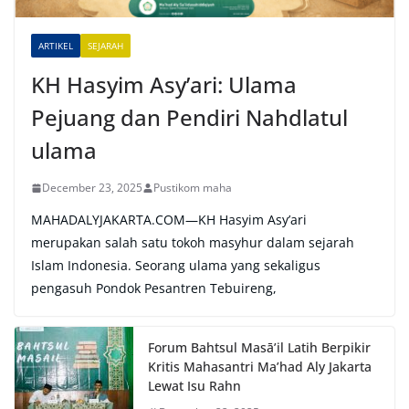
v
e
ARTIKEL
SEJARAH
:
KH Hasyim Asy’ari: Ulama
Pejuang dan Pendiri Nahdlatul
ulama
December 23, 2025
Pustikom maha
MAHADALYJAKARTA.COM—KH Hasyim Asy’ari
merupakan salah satu tokoh masyhur dalam sejarah
Islam Indonesia. Seorang ulama yang sekaligus
pengasuh Pondok Pesantren Tebuireng,
Forum Bahtsul Masā’il Latih Berpikir
Kritis Mahasantri Ma’had Aly Jakarta
Lewat Isu Rahn