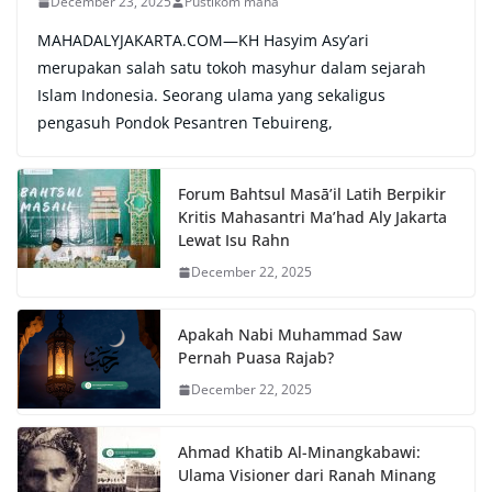
December 23, 2025
Pustikom maha
MAHADALYJAKARTA.COM—KH Hasyim Asy’ari
merupakan salah satu tokoh masyhur dalam sejarah
Islam Indonesia. Seorang ulama yang sekaligus
pengasuh Pondok Pesantren Tebuireng,
Forum Bahtsul Masā’il Latih Berpikir
Kritis Mahasantri Ma’had Aly Jakarta
Lewat Isu Rahn
December 22, 2025
Apakah Nabi Muhammad Saw
Pernah Puasa Rajab?
December 22, 2025
Ahmad Khatib Al-Minangkabawi:
Ulama Visioner dari Ranah Minang