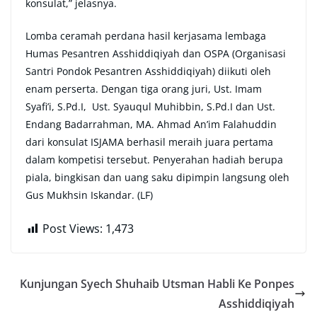
konsulat,” jelasnya.
Lomba ceramah perdana hasil kerjasama lembaga
Humas Pesantren Asshiddiqiyah dan OSPA (Organisasi
Santri Pondok Pesantren Asshiddiqiyah) diikuti oleh
enam perserta. Dengan tiga orang juri, Ust. Imam
Syafi’i, S.Pd.I, Ust. Syauqul Muhibbin, S.Pd.I dan Ust.
Endang Badarrahman, MA. Ahmad An’im Falahuddin
dari konsulat ISJAMA berhasil meraih juara pertama
dalam kompetisi tersebut. Penyerahan hadiah berupa
piala, bingkisan dan uang saku dipimpin langsung oleh
Gus Mukhsin Iskandar. (LF)
Post Views:
1,473
Kunjungan Syech Shuhaib Utsman Habli Ke Ponpes
Asshiddiqiyah