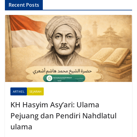
A
Recent Posts
l
t
e
r
n
a
t
i
v
e
ARTIKEL
SEJARAH
:
KH Hasyim Asy’ari: Ulama
Pejuang dan Pendiri Nahdlatul
ulama