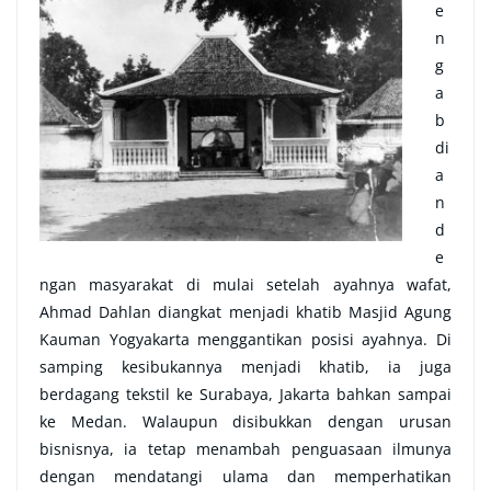
e
n
g
a
b
di
a
n
d
e
ngan masyarakat di mulai setelah ayahnya wafat,
Ahmad Dahlan diangkat menjadi khatib Masjid Agung
Kauman Yogyakarta menggantikan posisi ayahnya. Di
samping kesibukannya menjadi khatib, ia juga
berdagang tekstil ke Surabaya, Jakarta bahkan sampai
ke Medan. Walaupun disibukkan dengan urusan
bisnisnya, ia tetap menambah penguasaan ilmunya
dengan mendatangi ulama dan memperhatikan