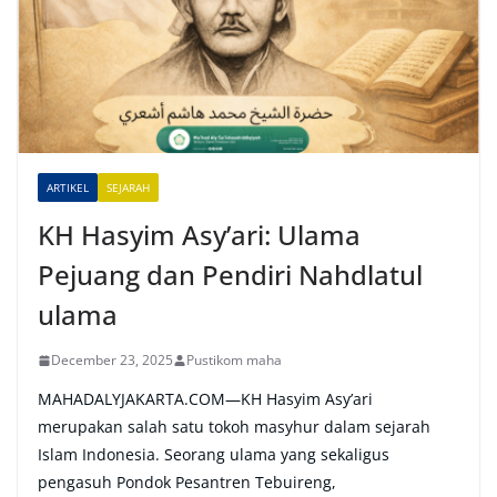
n
a
t
i
v
e
ARTIKEL
SEJARAH
:
KH Hasyim Asy’ari: Ulama
Pejuang dan Pendiri Nahdlatul
ulama
December 23, 2025
Pustikom maha
MAHADALYJAKARTA.COM—KH Hasyim Asy’ari
merupakan salah satu tokoh masyhur dalam sejarah
Islam Indonesia. Seorang ulama yang sekaligus
pengasuh Pondok Pesantren Tebuireng,