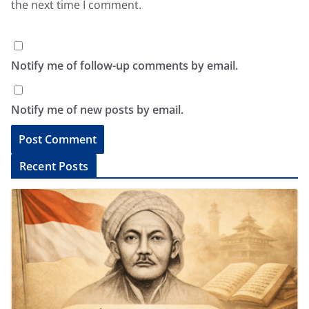
the next time I comment.
Notify me of follow-up comments by email.
Notify me of new posts by email.
A
Recent Posts
l
t
e
r
n
a
t