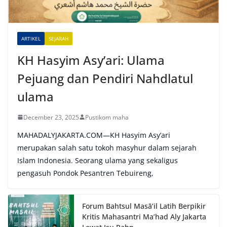
i
v
e
ARTIKEL
SEJARAH
:
KH Hasyim Asy’ari: Ulama
Pejuang dan Pendiri Nahdlatul
ulama
December 23, 2025
Pustikom maha
MAHADALYJAKARTA.COM—KH Hasyim Asy’ari
merupakan salah satu tokoh masyhur dalam sejarah
Islam Indonesia. Seorang ulama yang sekaligus
pengasuh Pondok Pesantren Tebuireng,
Forum Bahtsul Masā’il Latih Berpikir
Kritis Mahasantri Ma’had Aly Jakarta