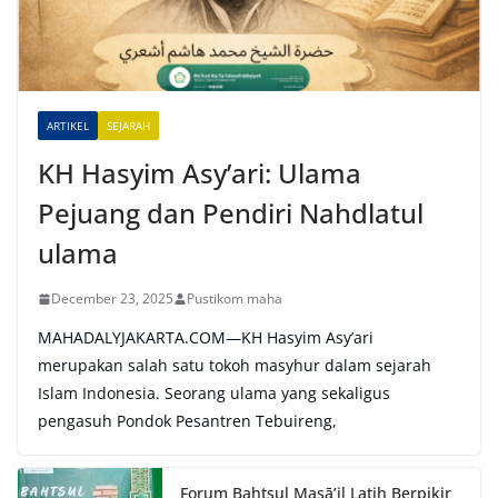
t
i
v
e
ARTIKEL
SEJARAH
:
KH Hasyim Asy’ari: Ulama
Pejuang dan Pendiri Nahdlatul
ulama
December 23, 2025
Pustikom maha
MAHADALYJAKARTA.COM—KH Hasyim Asy’ari
merupakan salah satu tokoh masyhur dalam sejarah
Islam Indonesia. Seorang ulama yang sekaligus
pengasuh Pondok Pesantren Tebuireng,
Forum Bahtsul Masā’il Latih Berpikir