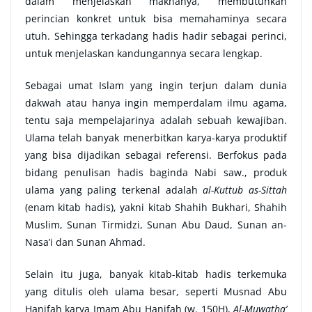
dalam menjelaskan maknanya, membutuhkan
perincian konkret untuk bisa memahaminya secara
utuh. Sehingga terkadang hadis hadir sebagai perinci,
untuk menjelaskan kandungannya secara lengkap.
Sebagai umat Islam yang ingin terjun dalam dunia
dakwah atau hanya ingin memperdalam ilmu agama,
tentu saja mempelajarinya adalah sebuah kewajiban.
Ulama telah banyak menerbitkan karya-karya produktif
yang bisa dijadikan sebagai referensi.
Berfokus pada
bidang penulisan hadis baginda Nabi saw., produk
ulama yang paling terkenal adalah
al-Kuttub as-Sittah
(enam kitab hadis), yakni kitab Shahih Bukhari, Shahih
Muslim, Sunan Tirmidzi, Sunan Abu Daud, Sunan an-
Nasa’i dan Sunan Ahmad.
Selain itu juga, banyak kitab-kitab hadis terkemuka
yang ditulis oleh ulama besar, seperti Musnad Abu
Hanifah karya Imam Abu Hanifah (w. 150H),
Al-Muwatha’