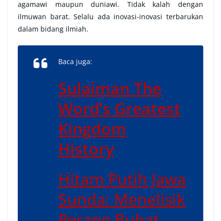
agamawi maupun duniawi. Tidak kalah dengan
ilmuwan barat. Selalu ada inovasi-inovasi terbarukan
dalam bidang ilmiah.
Baca juga:
Sulaiman The
Word’s Greatest
Kingdom
History
Hitam Putih Jawa
Sunda: Menelisik
Perang Bubat