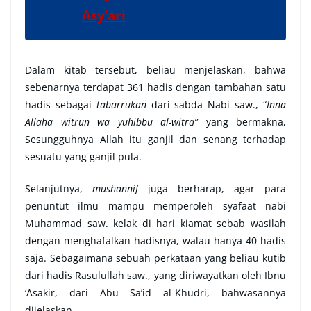
Asy’ari
Dalam kitab tersebut, beliau menjelaskan, bahwa
sebenarnya terdapat 361 hadis dengan tambahan satu
hadis sebagai
tabarrukan
dari sabda Nabi saw., “
Inna
Allaha witrun wa yuhibbu al-witra”
yang bermakna,
Sesungguhnya Allah itu ganjil dan senang terhadap
sesuatu yang ganjil pula.
Selanjutnya,
mushannif
juga berharap, agar para
penuntut ilmu mampu memperoleh syafaat nabi
Muhammad saw. kelak di hari kiamat sebab wasilah
dengan menghafalkan hadisnya, walau hanya 40 hadis
saja. Sebagaimana sebuah perkataan yang beliau kutib
dari hadis Rasulullah saw., yang diriwayatkan oleh Ibnu
‘Asakir, dari Abu Sa’id al-Khudri, bahwasannya
dijelaskan,