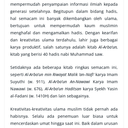
mempermudah penyampaian informasi ilmiah kepada
generasi setelahnya.
Begitupun dalam bidang hadis,
hal semacam ini banyak dikembangkan oleh ulama,
bertujuan untuk mempermudah kaum muslimin
menghafal dan mengamalkan hadis. Dengan kearifan
dan kreativitas ulama terdahulu, lahir juga berbagai
karya produktif, salah satunya adalah kitab
Al-Arba’un,
kitab yang berisi 40 hadis nabi Muhammad saw.
Setidaknya ada beberapa kitab ringkas semacam ini,
seperti
Al-Arba’un min Riwayat Malik ‘an
–
Nafi’
karya Imam
Suyuthi (w. 911),
Al-Arba’un An-Nawawi
Karya Imam
Nawawi (w. 676),
Al-Arba’un Haditsan
karya Syekh Yasin
al-Fadani (w. 1410H) dan lain sebagainya.
Kreativitas-kreativitas ulama muslim tidak pernah ada
habisnya. Selalu ada penemuan luar biasa untuk
mencerdaskan umat hingga saat ini. Baik dalam urusan