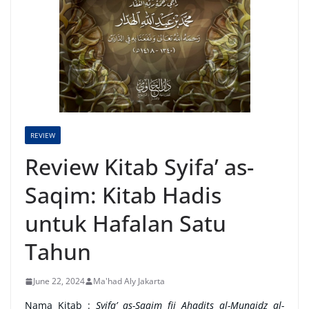
REVIEW
Review Kitab Syifa’ as-
Saqim: Kitab Hadis
untuk Hafalan Satu
Tahun
June 22, 2024
Ma'had Aly Jakarta
Nama Kitab
:
Syifa’ as-Saqim fii Ahadits al-Munqidz al-