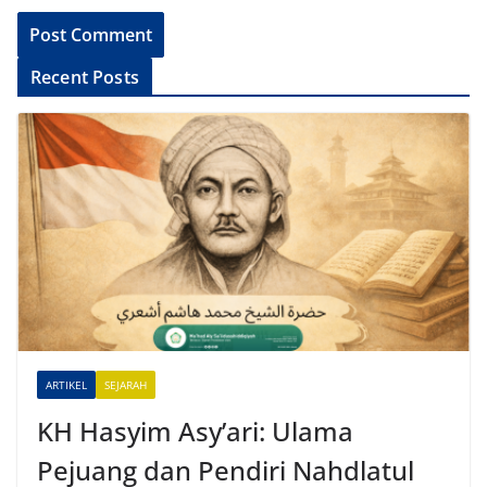
A
Recent Posts
l
t
e
r
n
a
t
i
v
e
ARTIKEL
SEJARAH
:
KH Hasyim Asy’ari: Ulama
Pejuang dan Pendiri Nahdlatul