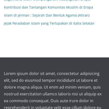
Kontribusi dan Tantangan Komunitas Muslim di Eropa
Islam di Jerman : Sejarah Dan Bentuk Agama (Aliran)
Jejak Peradaban Islam yang Terlupakan di Italia Selatan
Lorem ipsum dolor sit amet, consectetur adipisicing
elit, sed do eiusmod tempor incididunt ut labore et
dolore magna aliqua. Ut enim ad minim veniam, quis
nostrud exercitation ullamco laboris nisi ut aliquip ex
ea commodo consequat. Duis aute irure dolor in
reprehenderit in voluptate velit esse cillum dolore eu