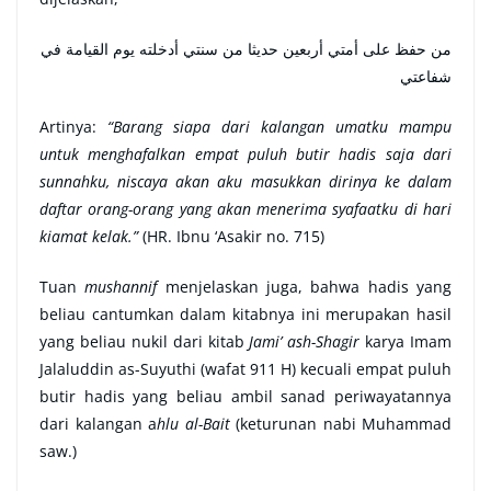
من ‌حفظ ‌على ‌أمتي ‌أربعين ‌حديثا من سنتي أدخلته يوم القيامة في
شفاعتي
Artinya:
“Barang siapa dari kalangan umatku mampu
untuk menghafalkan empat puluh butir hadis saja dari
sunnahku, niscaya akan aku masukkan dirinya ke dalam
daftar orang-orang yang akan menerima syafaatku di hari
kiamat kelak.”
(HR. Ibnu ‘Asakir no. 715)
Tuan
mushannif
menjelaskan juga, bahwa hadis yang
beliau cantumkan dalam kitabnya ini merupakan hasil
yang beliau nukil dari kitab
Jami’ ash-Shagir
karya Imam
Jalaluddin as-Suyuthi (wafat 911 H) kecuali empat puluh
butir hadis yang beliau ambil sanad periwayatannya
dari kalangan a
hlu al-Bait
(keturunan nabi Muhammad
saw.)