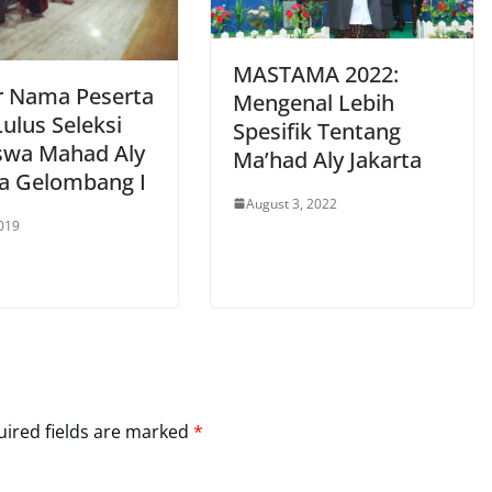
MASTAMA 2022:
r Nama Peserta
Mengenal Lebih
ulus Seleksi
Spesifik Tentang
swa Mahad Aly
Ma’had Aly Jakarta
ta Gelombang I
August 3, 2022
2019
ired fields are marked
*