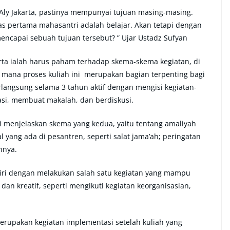
d Aly Jakarta, pastinya mempunyai tujuan masing-masing.
gas pertama mahasantri adalah belajar. Akan tetapi dengan
encapai sebuah tujuan tersebut? ” Ujar Ustadz Sufyan
rta ialah harus paham terhadap skema-skema kegiatan, di
g mana proses kuliah ini merupakan bagian terpenting bagi
erlangsung selama 3 tahun aktif dengan mengisi kegiatan-
tasi, membuat makalah, dan berdiskusi.
i menjelaskan skema yang kedua, yaitu tentang amaliyah
l yang ada di pesantren, seperti salat jama’ah; peringatan
nnya.
diri dengan melakukan salah satu kegiatan yang mampu
an kreatif, seperti mengikuti kegiatan keorganisasian,
erupakan kegiatan implementasi setelah kuliah yang