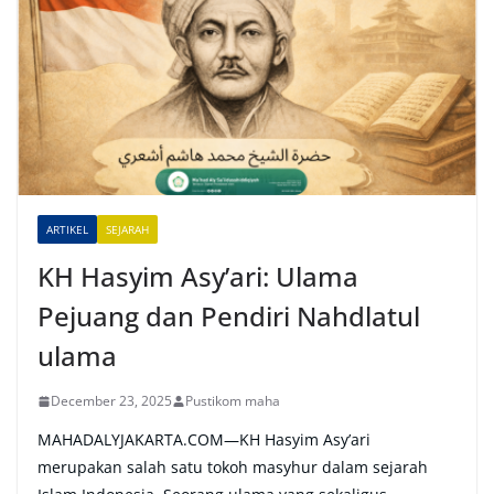
e
r
n
a
t
i
v
e
ARTIKEL
SEJARAH
:
KH Hasyim Asy’ari: Ulama
Pejuang dan Pendiri Nahdlatul
ulama
December 23, 2025
Pustikom maha
MAHADALYJAKARTA.COM—KH Hasyim Asy’ari
merupakan salah satu tokoh masyhur dalam sejarah