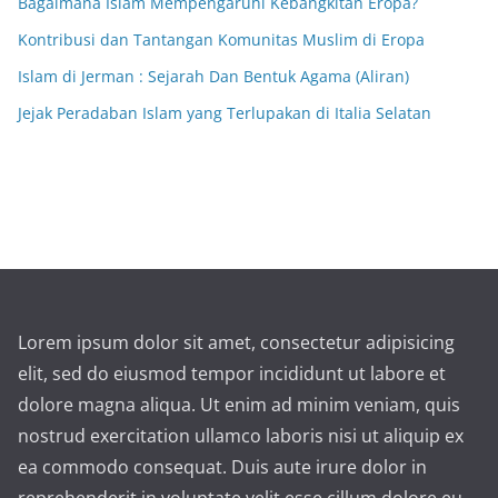
Bagaimana Islam Mempengaruhi Kebangkitan Eropa?
Kontribusi dan Tantangan Komunitas Muslim di Eropa
Islam di Jerman : Sejarah Dan Bentuk Agama (Aliran)
Jejak Peradaban Islam yang Terlupakan di Italia Selatan
Lorem ipsum dolor sit amet, consectetur adipisicing
elit, sed do eiusmod tempor incididunt ut labore et
dolore magna aliqua. Ut enim ad minim veniam, quis
nostrud exercitation ullamco laboris nisi ut aliquip ex
ea commodo consequat. Duis aute irure dolor in