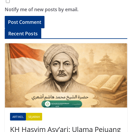
Notify me of new posts by email.
A
Recent Posts
l
t
e
r
n
a
t
i
v
e
ARTIKEL
SEJARAH
:
KH Hasyim Asy’ari: Ulama Pejuang