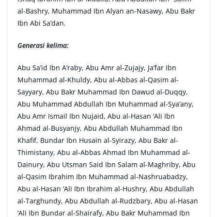
al-Bashry, Muhammad Ibn Alyan an-Nasawy, Abu Bakr
Ibn Abi Sa’dan.
Generasi kelima:
Abu Sa’id Ibn A’raby, Abu Amr al-Zujajy, Ja’far Ibn
Muhammad al-Khuldy, Abu al-Abbas al-Qasim al-
Sayyary, Abu Bakr Muhammad Ibn Dawud al-Duqqy,
Abu Muhammad Abdullah Ibn Muhammad al-Sya’any,
Abu Amr Ismail Ibn Nujaid, Abu al-Hasan ‘Ali Ibn
Ahmad al-Busyanjy, Abu Abdullah Muhammad Ibn
Khaﬁf, Bundar Ibn Husain al-Syirazy, Abu Bakr al-
Thimistany, Abu al-Abbas Ahmad Ibn Muhammad al-
Dainury, Abu Utsman Said Ibn Salam al-Maghriby, Abu
al-Qasim Ibrahim Ibn Muhammad al-Nashruabadzy,
Abu al-Hasan ‘Ali Ibn Ibrahim al-Hushry, Abu Abdullah
al-Targhundy, Abu Abdullah al-Rudzbary, Abu al-Hasan
‘Ali Ibn Bundar al-Shairafy, Abu Bakr Muhammad Ibn