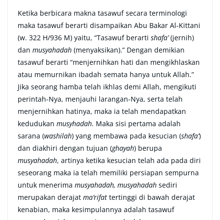
Ketika berbicara makna tasawuf secara terminologi
maka tasawuf berarti disampaikan Abu Bakar Al-Kittani
(w. 322 H/936 M) yaitu, “Tasawuf berarti
shafa’
(jernih)
dan
musyahadah
(menyaksikan).” Dengan demikian
tasawuf berarti “menjernihkan hati dan mengikhlaskan
atau memurnikan ibadah semata hanya untuk Allah.”
Jika seorang hamba telah ikhlas demi Allah, mengikuti
perintah­-Nya, menjauhi larangan-Nya, serta telah
menjernihkan hatinya, maka ia telah mendapatkan
kedudukan
musyhadah
. Maka sisi pertama adalah
sarana (
washilah
) yang membawa pada kesucian (
shafa’
)
dan diakhiri dengan tujuan (
ghayah
) berupa
musyahadah
, artinya ketika kesucian telah ada pada diri
seseorang maka ia telah memiliki persiapan sempurna
untuk menerima
musyahadah,
musyahadah
sediri
merupakan derajat
ma’rifat
tertinggi di bawah derajat
kenabian, maka kesimpulannya adalah tasawuf