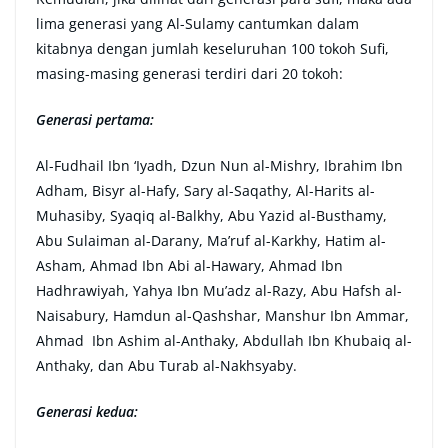
lima generasi yang Al-Sulamy cantumkan dalam
kitabnya dengan jumlah keseluruhan 100 tokoh Suﬁ,
masing-masing generasi terdiri dari 20 tokoh:
Generasi pertama:
Al-Fudhail Ibn ‘Iyadh, Dzun Nun al-Mishry, Ibrahim Ibn
Adham, Bisyr al-Hafy, Sary al-Saqathy, Al-Harits al-
Muhasiby, Syaqiq al-Balkhy, Abu Yazid al-Busthamy,
Abu Sulaiman al-Darany, Ma’ruf al-Karkhy, Hatim al-
Asham, Ahmad Ibn Abi al-Hawary, Ahmad Ibn
Hadhrawiyah, Yahya Ibn Mu’adz al-Razy, Abu Hafsh al-
Naisabury, Hamdun al-Qashshar, Manshur Ibn Ammar,
Ahmad Ibn Ashim al-Anthaky, Abdullah Ibn Khubaiq al-
Anthaky, dan Abu Turab al-Nakhsyaby.
Generasi kedua: