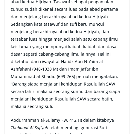
abad kedua Hijriyah. Tasawuf sebagai pengamalan
zuhud sudah dikenal secara luas pada abad pertama
dan menjelang berakhirnya abad kedua Hijriyah.
Sedangkan kata tasawuf dan sufi baru muncul
menjelang berakhirnya abad kedua Hijriyah, dan
tersebar luas hingga menjadi salah satu cabang ilmu
keislaman yang mempunyai kaidah-kaidah dan dasar-
dasar seperti cabang-cabang ilmu lainnya. Hal ini
diketahui dari riwayat al-Hafidz Abu Nu’aim al-
Ashfahani (948-1038 M) dan Imam Ja’far Ibn
Muhammad al-Shadiq (699-765) pernah mengatakan,
“Barang siapa menjalani kehidupan Rasulullah SAW
secara lahir, maka ia seorang sunni, dan barang siapa
menjalani kehidupan Rasulullah SAW secara batin,
maka ia seorang sufi.
Abdurrahman al-Sulamy (w. 412 H) dalam kitabnya
Thabaqat Al-Suﬁyah
telah membagi generasi Suﬁ