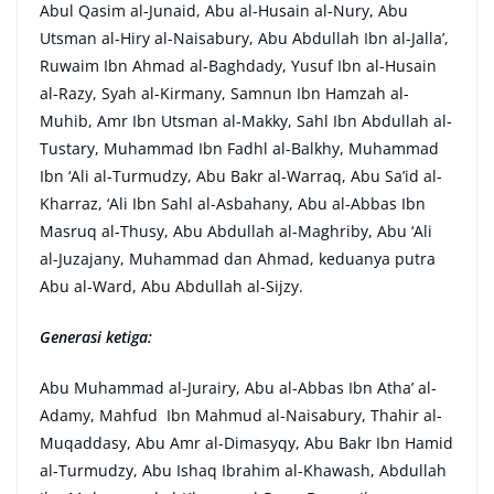
Abul Qasim al-Junaid, Abu al-Husain al-Nury, Abu
Utsman al-Hiry al-Naisabury, Abu Abdullah Ibn al-Jalla’,
Ruwaim Ibn Ahmad al-Baghdady, Yusuf Ibn al-Husain
al-Razy, Syah al-Kirmany, Samnun Ibn Hamzah al-
Muhib, Amr Ibn Utsman al-Makky, Sahl Ibn Abdullah al-
Tustary, Muhammad Ibn Fadhl al-Balkhy, Muhammad
Ibn ‘Ali al-Turmudzy, Abu Bakr al-Warraq, Abu Sa’id al-
Kharraz, ‘Ali Ibn Sahl al-Asbahany, Abu al-Abbas Ibn
Masruq al-Thusy, Abu Abdullah al-Maghriby, Abu ‘Ali
al-Juzajany, Muhammad dan Ahmad, keduanya putra
Abu al-Ward, Abu Abdullah al-Sijzy.
Generasi ketiga:
Abu Muhammad al-Jurairy, Abu al-Abbas Ibn Atha’ al-
Adamy, Mahfud Ibn Mahmud al-Naisabury, Thahir al-
Muqaddasy, Abu Amr al-Dimasyqy, Abu Bakr Ibn Hamid
al-Turmudzy, Abu Ishaq Ibrahim al-Khawash, Abdullah