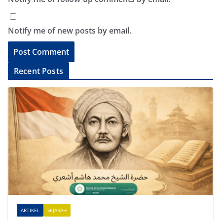
Notify me of new posts by email.
A
Recent Posts
l
t
e
r
n
a
t
i
v
e
ARTIKEL
SEJARAH
: