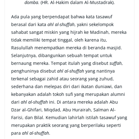
domba.
(HR. Al-Hakim dalam Al-Mustadrak).
Ada pula yang berpendapat bahwa kata tasawuf
berasal dari kata
ahl al-shuffah
, yakni sekelompok
sahabat sangat miskin yang hijrah ke Madinah, mereka
tidak memiliki tempat tinggal, oleh karena itu,
Rasulullah menempatkan mereka di beranda masjid.
Selanjutnya, dibangunkan sebuah tempat untuk
bernaung mereka. Tempat itulah yang disebut
suffah
,
penghuninya disebut
ahl al-shuffah
yang nantinya
terkenal sebagai zahid atau seorang yang zuhud,
sederhana dan melepas diri dari ikatan duniawi, dan
kebanyakan adalah tokoh sufi yang merupakan alumni
dari
ahl al-shuffah
ini. Di antara mereka adalah Abu
Dzar al-Ghifari, Miqdad, Abu Hurairah, Salman Al-
Farisi, dan Bilal. Kemudian lahirlah istilah tasawuf yang
merupakan praktik seorang yang berperilaku seperti
para
ahl al-shuffah
.