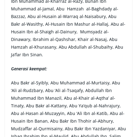
Ibn Muhammad al-Kharraz al-Razy, Bunan Ibn
Muhammad al-Jamal, Abu Hamzah al-Baghdady al-
Bazzaz, Abu al-Husain al-Warraq al-Naisabury, Abu
Bakr al-Wasithy, Al-Husain Ibn Mashur al-Hallaj, Abu al-
Husain Ibn al-Shaigh al-Dainury, Mumsyadz al-
Dinawary, Ibrahim al-Qashshar, Khair al-Nasaj, Abu
Hamzah al-Khurasany, Abu Abdullah al-Shubaihy, Abu
Ja’far Ibn Sinan.
Generasi keempat:
Abu Bakr al-Syibly, Abu Muhammad al-Murtaisy, Abu
‘Ali al-Rudzbary, Abu ‘Ali al-Tsaqafy, Abdullah Ibn
Muhammad Ibn Manazil, Abu al-Khair al-Aqtha’ al-
Tinaty, Abu Bakr al-Kattany, Abu Ya’qub al-Nahrajury,
Abu al-Hasan al-Muzayyin, Abu ‘Ali Ibn al-Katib, Abu al-
Husain Ibn Banan, Abu Bakr Ibn Thohir al-Abhury,
Mudzaffar al-Qurmisainy, Abu Bakr Ibn Yazdaniyar, Abu
Ishaq Ibrahim Ibn al-Maulid, Abu Abdullah Ibn Salim