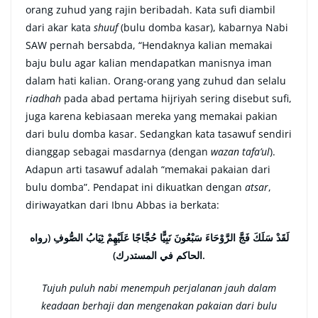
orang zuhud yang rajin beribadah. Kata sufi diambil
dari akar kata
shuuf
(bulu domba kasar), kabarnya Nabi
SAW pernah bersabda, “Hendaknya kalian memakai
baju bulu agar kalian mendapatkan manisnya iman
dalam hati kalian. Orang-orang yang zuhud dan selalu
riadhah
pada abad pertama hijriyah sering disebut sufi,
juga karena kebiasaan mereka yang memakai pakian
dari bulu domba kasar. Sedangkan kata tasawuf sendiri
dianggap sebagai masdarnya (dengan
wazan
tafa’ul
).
Adapun arti tasawuf adalah “memakai pakaian dari
bulu domba”. Pendapat ini dikuatkan dengan
atsar
,
diriwayatkan dari Ibnu Abbas ia berkata:
لَقَدْ سَلَكَ فَجَّ الرَّوْحَاءَ سَبْعُونَ نَبِيًّا حُجَّاجًا عَلَيْهِمْ ثِيَابُ الصُّوفِ (رواه
الحاكم في المستدرك).
Tujuh puluh nabi menempuh perjalanan jauh dalam
keadaan berhaji dan mengenakan pakaian dari bulu