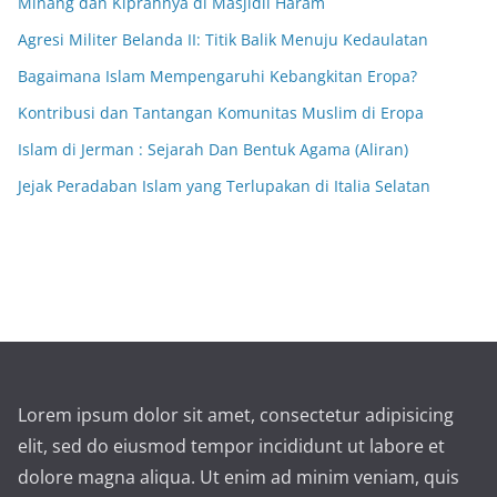
Minang dan Kiprahnya di Masjidil Haram
Agresi Militer Belanda II: Titik Balik Menuju Kedaulatan
Bagaimana Islam Mempengaruhi Kebangkitan Eropa?
Kontribusi dan Tantangan Komunitas Muslim di Eropa
Islam di Jerman : Sejarah Dan Bentuk Agama (Aliran)
Jejak Peradaban Islam yang Terlupakan di Italia Selatan
Lorem ipsum dolor sit amet, consectetur adipisicing
elit, sed do eiusmod tempor incididunt ut labore et
dolore magna aliqua. Ut enim ad minim veniam, quis