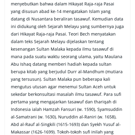
menyebutkan bahwa dalam Hikayat Raja-raja Pasai
yang disusun abad ke-14 mengatakan Islam yang
datang di Nusantara beraliran tasawuf. Kemudian data
ini didukung oleh Sejarah Melayu yang sumbernya juga
dari Hikayat Raja-raja Pasai. Teori Bech menyatakan
dalam teks Sejarah Melayu dijelaskan tentang
kesenangan Sultan Malaka kepada ilmu tasawuf di
mana pada suatu waktu seorang ulama, yaitu Maulana
Abu Ishaq datang memberi hadiah kepada sultan
berupa kitab yang berjudul Durr al-Mandhum (mutiara
yang tersusun). Sultan Malaka pun beberapa kali
mengutus utusan agar menemui Sultan Aceh untuk
sekedar berkonsultasi masalah ilmu tasawuf. Para sufi
pertama yang mengajarkan tasawuf dan thariqah di
Indonesia ialah Hamzah Fansuri (w. 1590), Syamsuddin
al-Samatrani (w. 1630), Nuruddin al-Raniri (w. 1658),
Abd al-Rauf al-Singkili (1615-1693) dan Syekh Yusuf al-
Makassar (1626-1699). Tokoh-tokoh sufi inilah yang