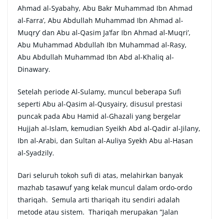
Ahmad al-Syabahy, Abu Bakr Muhammad Ibn Ahmad
al-Farra’, Abu Abdullah Muhammad Ibn Ahmad al-
Muqry’ dan Abu al-Qasim Ja’far Ibn Ahmad al-Muqri’,
Abu Muhammad Abdullah Ibn Muhammad al-Rasy,
Abu Abdullah Muhammad Ibn Abd al-Khaliq al-
Dinawary.
Setelah periode Al-Sulamy, muncul beberapa Suﬁ
seperti Abu al-Qasim al-Qusyairy, disusul prestasi
puncak pada Abu Hamid al-Ghazali yang bergelar
Hujjah al-Islam, kemudian Syeikh Abd al-Qadir al-Jilany,
Ibn al-Arabi, dan Sultan al-Auliya Syekh Abu al-Hasan
al-Syadzily.
Dari seluruh tokoh suﬁ di atas, melahirkan banyak
mazhab tasawuf yang kelak muncul dalam ordo-ordo
thariqah. Semula arti thariqah itu sendiri adalah
metode atau sistem. Thariqah merupakan ”Jalan