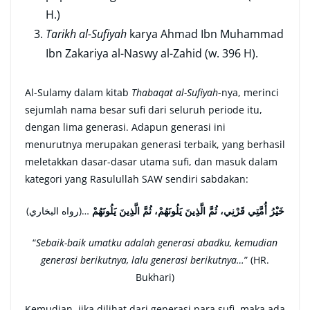
H.)
Tarikh al-Sufiyah
karya Ahmad Ibn Muhammad
Ibn Zakariya al-Naswy al-Zahid (w. 396 H).
Al-Sulamy dalam kitab
Thabaqat al-Sufiyah
-nya, merinci
sejumlah nama besar sufi dari seluruh periode itu,
dengan lima generasi. Adapun generasi ini
menurutnya merupakan generasi terbaik, yang berhasil
meletakkan dasar-dasar utama suﬁ, dan masuk dalam
kategori yang Rasulullah SAW sendiri sabdakan:
خَيْرُ أُمَّتِي قَرْنِي، ثُمَّ الَّذِينَ يَلُونَهُمْ، ثُمَّ الَّذِينَ يَلُونَهُمْ
…(رواه البخاري)
“
Sebaik-baik umatku adalah generasi abadku, kemudian
generasi berikutnya, lalu generasi berikutnya…
” (HR.
Bukhari)
Kemudian, jika dilihat dari generasi para sufi, maka ada