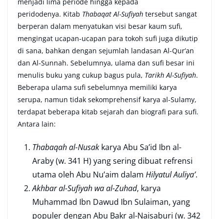
menjadi lima periode hingga kepada
peridodenya. Kitab
Thabaqat Al-Suﬁyah
tersebut sangat
berperan dalam menyatukan visi besar kaum suﬁ,
mengingat ucapan-ucapan para tokoh suﬁ juga dikutip
di sana, bahkan dengan sejumlah landasan Al-Qur’an
dan Al-Sunnah. Sebelumnya, ulama dan suﬁ besar ini
menulis buku yang cukup bagus pula,
Tarikh Al-Suﬁyah
.
Beberapa ulama sufi sebelumnya memiliki karya
serupa, namun tidak sekomprehensif karya al-Sulamy,
terdapat beberapa kitab sejarah dan biograﬁ para suﬁ.
Antara lain:
Thabaqah al-Nusak
karya Abu Sa’id Ibn al-
Araby (w. 341 H) yang sering dibuat refrensi
utama oleh Abu Nu’aim dalam
Hilyatul Auliya’
.
Akhbar al-Suﬁyah wa al-Zuhad
, karya
Muhammad Ibn Dawud Ibn Sulaiman, yang
populer dengan Abu Bakr al-Naisaburi (w. 342