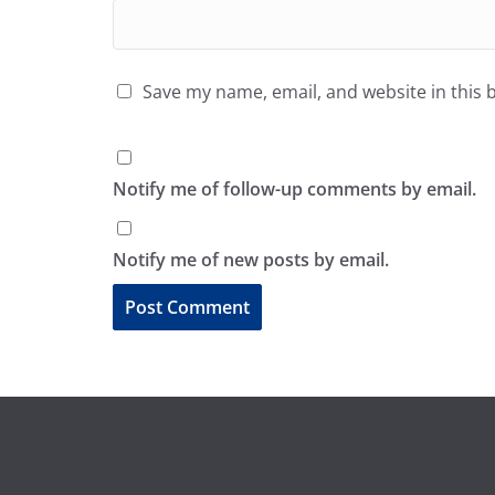
Save my name, email, and website in this 
Notify me of follow-up comments by email.
Notify me of new posts by email.
A
l
t
e
r