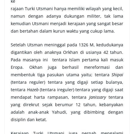
ke
rajaan Turki Utsmani hanya memiliki wilayah yang kecil,
namun dengan adanya dukungan militer, tak lama
kemudian Utsmani menjadi kerajaan yang sangat besar
dan bertahan dalam kurun waktu yang cukup lama.
Setelah Utsman meninggal pada 1326 M, kedudukanya
digantikan oleh anaknya Orkhan di usianya 42 tahun.
Pada masanya ini tentara Islam pertama kali masuk
Eropa. Okhan juga berhasil mereformasi dan
membentuk tiga pasukan utama yaitu; tentara
Shipai
(tentara reguler) tentara yang digaji setiap bulanya,
tentara
Hazeb
(tentara ireguler) tentara yang digaji saat
mendapat harta rampasan, tentara
Janissary
tentara
yang direkrut sejak berumur 12 tahun, kebanyakan
adalah anak-anak Yahudi, yang dibimbing dengan
disiplin dan ketat.
Kerajaan Turki Utsmani juga pernah mengalami