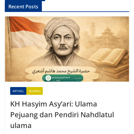
A
Recent Posts
l
t
e
r
n
a
t
i
v
e
ARTIKEL
SEJARAH
:
KH Hasyim Asy’ari: Ulama
Pejuang dan Pendiri Nahdlatul
ulama