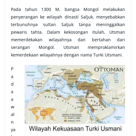
Pada tahun 1300 M, bangsa Mongol melakukan
penyerangan ke wilayah dinasti Saljuk, menyebabkan
terbunuhnya sultan Saljuk tanpa meninggalkan
pewaris tahta. Dalam kekosongan itulah, Utsman
memerdekakan wilayahnya dan bertahan dari
serangan Mongol. Utsman memproklamirkan
kemerdekaan wilayahnya dengan nama Turki Utsmani.
P
a
d
a
a
w
al
n
ya