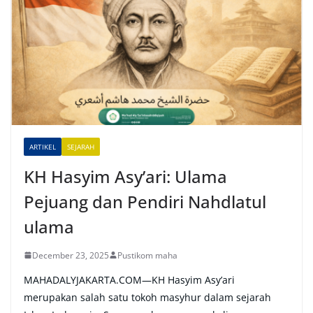
e
r
n
a
t
i
v
e
ARTIKEL
SEJARAH
:
KH Hasyim Asy’ari: Ulama
Pejuang dan Pendiri Nahdlatul
ulama
December 23, 2025
Pustikom maha
MAHADALYJAKARTA.COM—KH Hasyim Asy’ari
merupakan salah satu tokoh masyhur dalam sejarah