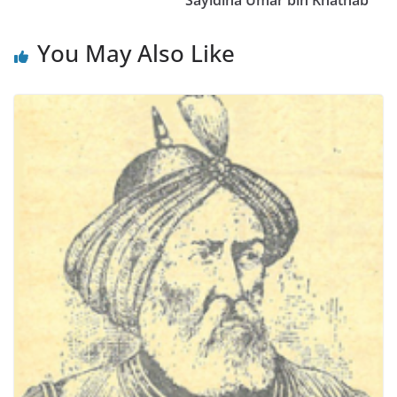
Sayidina Umar bin Khathab
You May Also Like