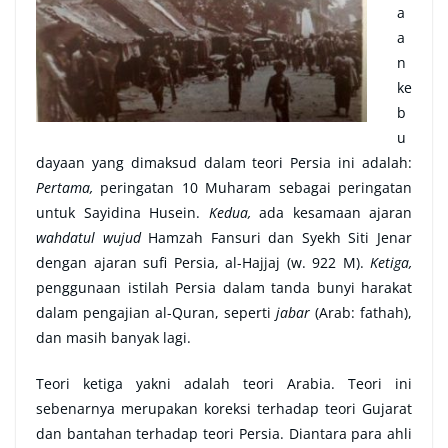
a
a
n
ke
b
u
dayaan yang dimaksud dalam teori Persia ini adalah:
Pertama,
peringatan 10 Muharam sebagai peringatan
untuk Sayidina Husein.
Kedua,
ada kesamaan ajaran
wahdatul wujud
Hamzah Fansuri dan Syekh Siti Jenar
dengan ajaran sufi Persia, al-Hajjaj (w. 922 M).
Ketiga,
penggunaan istilah Persia dalam tanda bunyi harakat
dalam pengajian al-Quran, seperti
jabar
(Arab: fathah),
dan masih banyak lagi.
Teori ketiga yakni adalah teori Arabia. Teori ini
sebenarnya merupakan koreksi terhadap teori Gujarat
dan bantahan terhadap teori Persia. Diantara para ahli