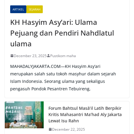
e
ARTIKEL
SEJARAH
:
KH Hasyim Asy’ari: Ulama
Pejuang dan Pendiri Nahdlatul
ulama
December 23, 2025
Pustikom maha
MAHADALYJAKARTA.COM—KH Hasyim Asy’ari
merupakan salah satu tokoh masyhur dalam sejarah
Islam Indonesia. Seorang ulama yang sekaligus
pengasuh Pondok Pesantren Tebuireng,
Forum Bahtsul Masā’il Latih Berpikir
Kritis Mahasantri Ma’had Aly Jakarta
Lewat Isu Rahn
December 22, 2025