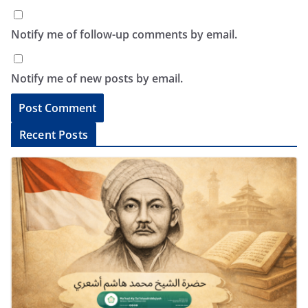
Notify me of follow-up comments by email.
Notify me of new posts by email.
A
Recent Posts
l
t
e
r
n
a
t
i
v