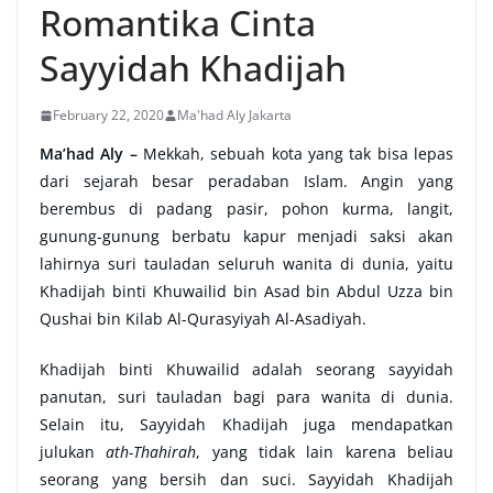
Romantika Cinta
Sayyidah Khadijah
February 22, 2020
Ma'had Aly Jakarta
Ma’had Aly –
Mekkah, sebuah kota yang tak bisa lepas
dari sejarah besar peradaban Islam. Angin yang
berembus di padang pasir, pohon kurma, langit,
gunung-gunung berbatu kapur menjadi saksi akan
lahirnya suri tauladan seluruh wanita di dunia, yaitu
Khadijah binti Khuwailid bin Asad bin Abdul Uzza bin
Qushai bin Kilab Al-Qurasyiyah Al-Asadiyah.
Khadijah binti Khuwailid adalah seorang sayyidah
panutan, suri tauladan bagi para wanita di dunia.
Selain itu, Sayyidah Khadijah juga mendapatkan
julukan
ath-Thahirah
, yang tidak lain karena beliau
seorang yang bersih dan suci. Sayyidah Khadijah