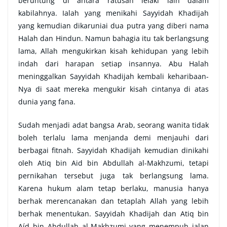
beruntung di antara ratusan lelaki lain dalam
kabilahnya. Ialah yang menikahi Sayyidah Khadijah
yang kemudian dikaruniai dua putra yang diberi nama
Halah dan Hindun. Namun bahagia itu tak berlangsung
lama, Allah mengukirkan kisah kehidupan yang lebih
indah dari harapan setiap insannya. Abu Halah
meninggalkan Sayyidah Khadijah kembali keharibaan-
Nya di saat mereka mengukir kisah cintanya di atas
dunia yang fana.
Sudah menjadi adat bangsa Arab, seorang wanita tidak
boleh terlalu lama menjanda demi menjauhi dari
berbagai fitnah. Sayyidah Khadijah kemudian dinikahi
oleh Atiq bin Aid bin Abdullah al-Makhzumi, tetapi
pernikahan tersebut juga tak berlangsung lama.
Karena hukum alam tetap berlaku, manusia hanya
berhak merencanakan dan tetaplah Allah yang lebih
berhak menentukan. Sayyidah Khadijah dan Atiq bin
Aíd bin Abdullah al-Makhzumi yang menempuh jalan