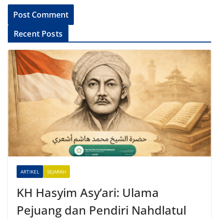
A
Recent Posts
l
t
e
r
n
a
t
i
v
e
ARTIKEL
SEJARAH
:
KH Hasyim Asy’ari: Ulama
Pejuang dan Pendiri Nahdlatul