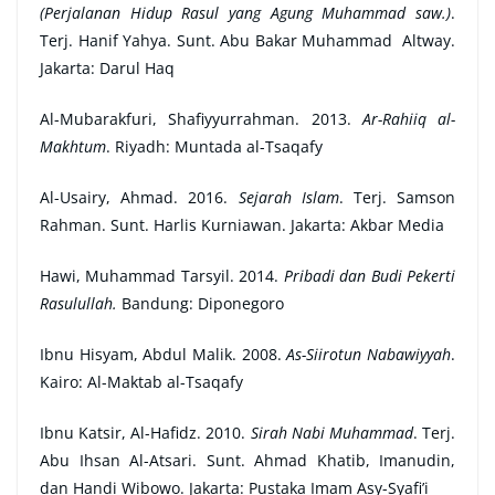
(Perjalanan Hidup Rasul yang Agung Muhammad saw.)
.
Terj. Hanif Yahya. Sunt. Abu Bakar Muhammad Altway.
Jakarta: Darul Haq
Al-Mubarakfuri, Shafiyyurrahman. 2013.
Ar-Rahiiq al-
Makhtum
. Riyadh: Muntada al-Tsaqafy
Al-Usairy, Ahmad. 2016.
Sejarah Islam
. Terj. Samson
Rahman. Sunt. Harlis Kurniawan. Jakarta: Akbar Media
Hawi, Muhammad Tarsyil. 2014.
Pribadi dan Budi Pekerti
Rasulullah.
Bandung: Diponegoro
Ibnu Hisyam, Abdul Malik. 2008.
As-Siirotun Nabawiyyah
.
Kairo: Al-Maktab al-Tsaqafy
Ibnu Katsir, Al-Hafidz. 2010.
Sirah Nabi Muhammad
. Terj.
Abu Ihsan Al-Atsari. Sunt. Ahmad Khatib, Imanudin,
dan Handi Wibowo. Jakarta: Pustaka Imam Asy-Syafi’i