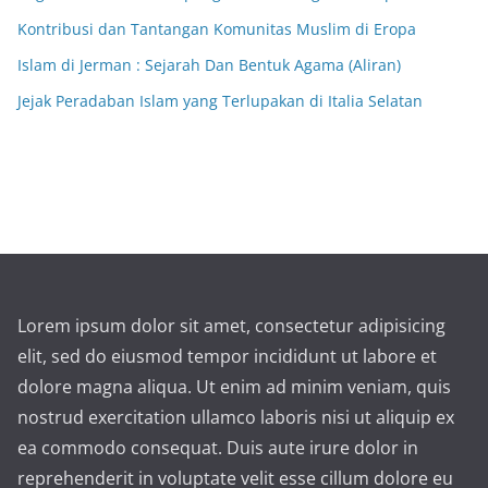
Kontribusi dan Tantangan Komunitas Muslim di Eropa
Islam di Jerman : Sejarah Dan Bentuk Agama (Aliran)
Jejak Peradaban Islam yang Terlupakan di Italia Selatan
Lorem ipsum dolor sit amet, consectetur adipisicing
elit, sed do eiusmod tempor incididunt ut labore et
dolore magna aliqua. Ut enim ad minim veniam, quis
nostrud exercitation ullamco laboris nisi ut aliquip ex
ea commodo consequat. Duis aute irure dolor in
reprehenderit in voluptate velit esse cillum dolore eu