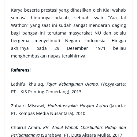
Karya beserta prestasi yang dihasilkan oleh Kiai wahab
semasa hidupnya adalah, sebuah syair
“Yaa lal
Wathon” yang saat ini sudah sangat mendarah daging
bagi bangsa ini terutama masyarakat NU dan selalu
bergema menyelimuti Negara Indonesia. Hingga
akhirnya pada 29 Desember 1971 beliau
menghembuskan napas terakhirnya.
Referensi
Lathiful khuluq,
Fajar Kebangunan Ulama.
(Yogyakarta:
PT. LKiS Printing Cemerlang). 2013
Zuhairi Misrawi,
Hadratussyaikh Hasyim Asy’ari.
(Jakarta:
PT. Kompas Media Nusantara). 2010
Choirul Anam,
KH. Abdul Wahab Chasbullah: Hidup dan
Perjuangannya
(Surabaya: PT. Duta Aksara Mulia). 2017