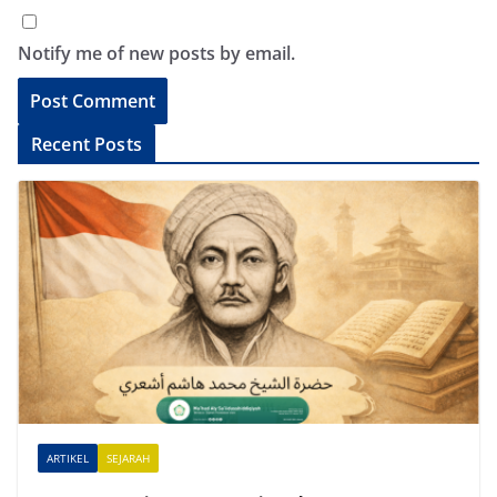
Notify me of new posts by email.
A
Recent Posts
l
t
e
r
n
a
t
i
v
e
ARTIKEL
SEJARAH
: