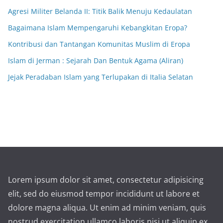
Agresi Militer Belanda II: Titik Balik Menuju Kedaulatan
Bagaimana Islam Mempengaruhi Kebangkitan Eropa?
Kontribusi dan Tantangan Komunitas Muslim di Eropa
Islam di Jerman : Sejarah Dan Bentuk Agama (Aliran)
Jejak Peradaban Islam yang Terlupakan di Italia Selatan
Lorem ipsum dolor sit amet, consectetur adipisicing
elit, sed do eiusmod tempor incididunt ut labore et
dolore magna aliqua. Ut enim ad minim veniam, quis
nostrud exercitation ullamco laboris nisi ut aliquip ex