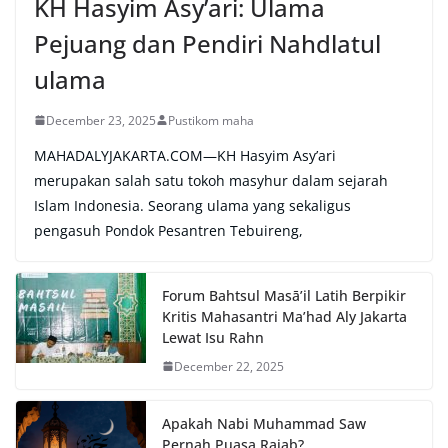
KH Hasyim Asy’ari: Ulama
Pejuang dan Pendiri Nahdlatul
ulama
December 23, 2025
Pustikom maha
MAHADALYJAKARTA.COM—KH Hasyim Asy’ari
merupakan salah satu tokoh masyhur dalam sejarah
Islam Indonesia. Seorang ulama yang sekaligus
pengasuh Pondok Pesantren Tebuireng,
Forum Bahtsul Masā’il Latih Berpikir
Kritis Mahasantri Ma’had Aly Jakarta
Lewat Isu Rahn
December 22, 2025
Apakah Nabi Muhammad Saw
Pernah Puasa Rajab?