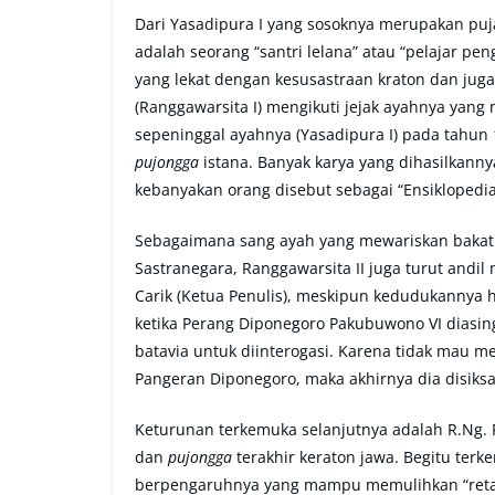
Dari Yasadipura I yang sosoknya merupakan puj
adalah seorang “santri lelana” atau “pelajar 
yang lekat dengan kesusastraan kraton dan juga
(Ranggawarsita I) mengikuti jejak ayahnya yan
sepeninggal ayahnya (Yasadipura I) pada tahun 
pujongga
istana. Banyak karya yang dihasilkanny
kebanyakan orang disebut sebagai “Ensiklopedia
Sebagaimana sang ayah yang mewariskan bakat 
Sastranegara, Ranggawarsita II juga turut andi
Carik (Ketua Penulis), meskipun kedudukannya h
ketika Perang Diponegoro Pakubuwono VI diasin
batavia untuk diinterogasi. Karena tidak mau
Pangeran Diponegoro, maka akhirnya dia disiks
Keturunan terkemuka selanjutnya adalah R.Ng. R
dan
pujongga
terakhir keraton jawa. Begitu ter
berpengaruhnya yang mampu memulihkan “ret