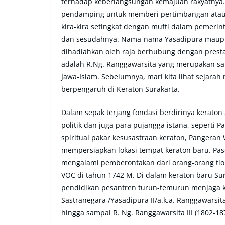
terhadap keberlangsungan kemajuan rakyatnya. 
pendamping untuk memberi pertimbangan atau n
kira-kira setingkat dengan mufti dalam pemer
dan sesudahnya. Nama-nama Yasadipura maupu
dihadiahkan oleh raja berhubung dengan prestas
adalah R.Ng. Ranggawarsita yang merupakan sal
Jawa-Islam. Sebelumnya, mari kita lihat sejar
berpengaruh di Keraton Surakarta.
Dalam sepak terjang fondasi berdirinya keraton S
politik dan juga para pujangga istana, seperti 
spiritual pakar kesusastraan keraton, Pangeran
mempersiapkan lokasi tempat keraton baru. Pasc
mengalami pemberontakan dari orang-orang ti
VOC di tahun 1742 M. Di dalam keraton baru Sura
pendidikan pesantren turun-temurun menjaga kes
Sastranegara /Yasadipura II/a.k.a. Ranggawarsita
hingga sampai R. Ng. Ranggawarsita III (1802-1