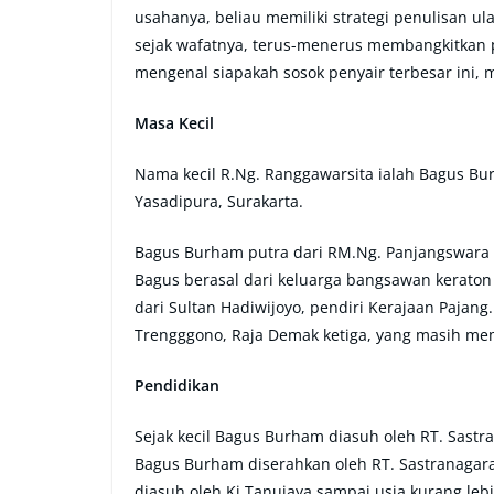
usahanya, beliau memiliki strategi penulisan u
sejak wafatnya, terus-menerus membangkitkan 
mengenal siapakah sosok penyair terbesar ini,
Masa Kecil
Nama kecil R.Ng. Ranggawarsita ialah Bagus Bu
Yasadipura, Surakarta.
Bagus Burham putra dari RM.Ng. Panjangswara (
Bagus berasal dari keluarga bangsawan keraton 
dari Sultan Hadiwijoyo, pendiri Kerajaan Pajang
Trengggono, Raja Demak ketiga, yang masih mem
Pendidikan
Sejak kecil Bagus Burham diasuh oleh RT. Sastra
Bagus Burham diserahkan oleh RT. Sastranagara
diasuh oleh Ki Tanujaya sampai usia kurang leb