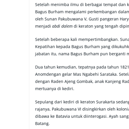
Setelah menimba ilmu di berbagai tempat dan 
Bagus Burham mengalami perkembangan dalam 
oleh Sunan Pakubuwana V, Gusti pangeran Har
menjadi
abdi dalem
di keraton yang tengah dipim
Setelah beberapa kali mempertimbangkan. Sun
Kepatihan kepada Bagus Burham yang dikukuhka
jabatan itu, nama Bagus Burham pun berganti
Dua tahun kemudian, tepatnya pada tahun 1821
Anomdengan gelar Mas Ngabehi Sarataka. Setel
dengan Raden Ajeng Gombak, anak Kanjeng Raden 
mertuanya di kediri.
Sepulang dari kediri di keraton Surakarta seda
rajanya, Pakubuwana VI disingkirkan oleh kolo
dibawa ke Batavia untuk diinterogasi. Ayah sa
Batang.