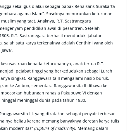
angga sekaligus diakui sebagai bapak Renaisans Surakarta
pengembara agama Islam”. Sosoknya menurunkan keturunan
 muslim yang taat. Anaknya, R.T. Sastranegara
g mengenyam pendidikan awal di pesantren. Setelah
1803, R.T. Sastranegara berhasil menduduki jabatan
a, salah satu karya terkenalnya adalah Centhini yang oleh
 Jawa”.
kesusastraan kepada keturunannya, anak tertua R.T.
l menjadi pejabat tinggi yang berkedudukan sebagai Lurah
anya singkat. Ranggawarsita II mengalami nasib buruk,
gkan ke Ambon, sementara Ranggawarsita II dibawa ke
 membocorkan hubungan rahasia Pakubuwo VI dengan
a hinggal meninggal dunia pada tahun 1830.
anggawarsita III, yang dikatakan sebagai penyair terbesar
kenalnya beliau karena memang banyaknya deretan karya tulis
akan modernitas”
(rupture of modernity).
Memang dalam