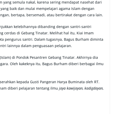
m yang semula nakal, karena sering mendapat nasehat dari
ng yang baik dan mulai mempelajari agama Islam dengan
gan, bertapa, bersemadi, atau bertirakat dengan cara lain.
kkan kelebihannya dibanding dengan santri-santri
g cerdas di Gebang Tinatar. Melihat hal itu, Kiai Imam
a pengurus santri. Dalam tugasnya, Bagus Burham diminta
ntri lainnya dalam penguasaan pelajaran.
(Islam) di Pondok Pesantren Gebang Tinatar. Akhirnya dia
agara. Oleh kakeknya itu, Bagus Burham diberi berbagai ilmu
erahkan kepada Gusti Pangeran Harya Buminata oleh RT.
ham diberi pelajaran tentang ilmu
jaya kawijayan, kadigdayan,