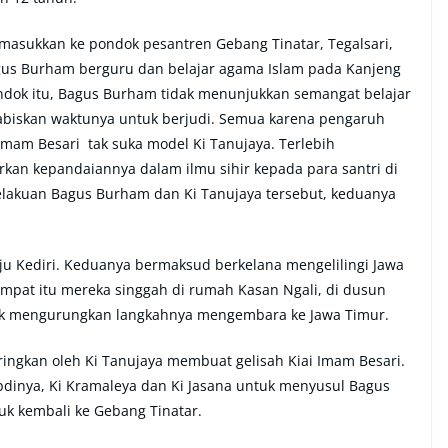
masukkan ke pondok pesantren Gebang Tinatar, Tegalsari,
agus Burham berguru dan belajar agama Islam pada Kanjeng
ondok itu, Bagus Burham tidak menunjukkan semangat belajar
habiskan waktunya untuk berjudi. Semua karena pengaruh
 Imam Besari tak suka model Ki Tanujaya. Terlebih
an kepandaiannya dalam ilmu sihir kepada para santri di
elakuan Bagus Burham dan Ki Tanujaya tersebut, keduanya
 Kediri. Keduanya bermaksud berkelana mengelilingi Jawa
empat itu mereka singgah di rumah Kasan Ngali, di dusun
tuk mengurungkan langkahnya mengembara ke Jawa Timur.
iringkan oleh Ki Tanujaya membuat gelisah Kiai Imam Besari.
abdinya, Ki Kramaleya dan Ki Jasana untuk menyusul Bagus
k kembali ke Gebang Tinatar.