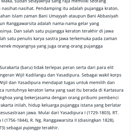
Maka, sudah selayaknya sang raja memiliki seorang
asihat-nasihat. Pendamping itu adalah pujangga kraton,
intahan Islam zaman Bani Umayyah ataupun Bani Abbasiyah
n Ranggawarsita adalah nama-nama gelar yang
inya. Dan salah satu pujangga keraton terakhir di jawa
ah satu penulis karya sastra Jawa terkemuka pada zaman
ah nenek moyangnya yang juga orang-orang pujangga
urakarta (baru) tidak terlepas peran serta dari para elit
Pangeran Wijil Kadilangu dan Yasadipura. Sebagai wakil korps
 Wijil dan Yasadipura mendapat tugas untuk memilih dan
a runtuhnya keraton lama yang saat itu berada di Kartasura
onghoa yang bekerjasama dengan orang pribumi pembenci
karta inilah, hidup keluarga pujangga istana yang berlatar
usastraan jawa. Mulai dari Yasadipura I (1729-1803), RT.
 I (1756-1844), R. Ng. Ranggawarsita II (diasingkan 1828),
873) sebagai
pujangga
terakhir.