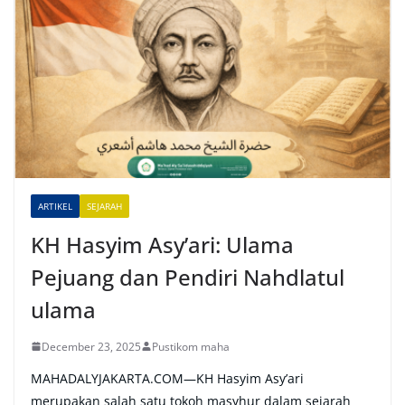
e
r
n
a
t
i
v
e
ARTIKEL
SEJARAH
:
KH Hasyim Asy’ari: Ulama
Pejuang dan Pendiri Nahdlatul
ulama
December 23, 2025
Pustikom maha
MAHADALYJAKARTA.COM—KH Hasyim Asy’ari
merupakan salah satu tokoh masyhur dalam sejarah