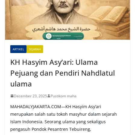
n
a
t
i
v
e
ARTIKEL
SEJARAH
:
KH Hasyim Asy’ari: Ulama
Pejuang dan Pendiri Nahdlatul
ulama
December 23, 2025
Pustikom maha
MAHADALYJAKARTA.COM—KH Hasyim Asy’ari
merupakan salah satu tokoh masyhur dalam sejarah
Islam Indonesia. Seorang ulama yang sekaligus
pengasuh Pondok Pesantren Tebuireng,