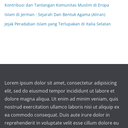
Kontribusi dan Tantangan Komunitas Muslim di Eropa
Islam di Jerman : Sejarah Dan Bentuk Agama (Aliran)
Jejak Peradaban Islam yang Terlupakan di Italia Selatan
Lorem ipsum dolor sit amet, consectetur adipisicing
elit, sed do eiusmod tempor incididunt ut labore et
dolore magna aliqua. Ut enim ad minim veniam, quis
nostrud exercitation ullamco laboris nisi ut aliquip ex
ea commodo consequat. Duis aute irure dolor in
reprehenderit in voluptate velit esse cillum dolore eu