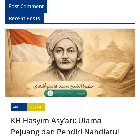
A
Recent Posts
l
t
e
r
n
a
t
i
v
e
ARTIKEL
SEJARAH
:
KH Hasyim Asy’ari: Ulama
Pejuang dan Pendiri Nahdlatul