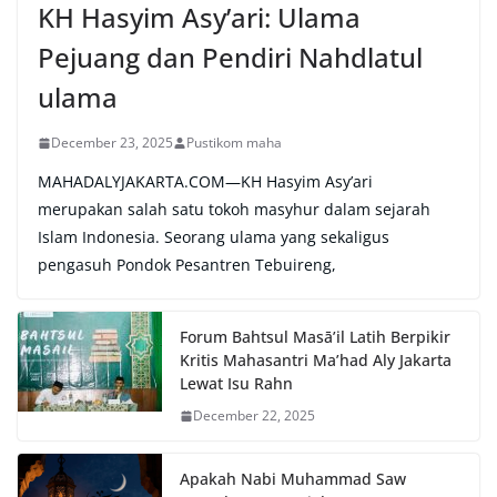
KH Hasyim Asy’ari: Ulama
Pejuang dan Pendiri Nahdlatul
ulama
December 23, 2025
Pustikom maha
MAHADALYJAKARTA.COM—KH Hasyim Asy’ari
merupakan salah satu tokoh masyhur dalam sejarah
Islam Indonesia. Seorang ulama yang sekaligus
pengasuh Pondok Pesantren Tebuireng,
Forum Bahtsul Masā’il Latih Berpikir
Kritis Mahasantri Ma’had Aly Jakarta
Lewat Isu Rahn
December 22, 2025
Apakah Nabi Muhammad Saw