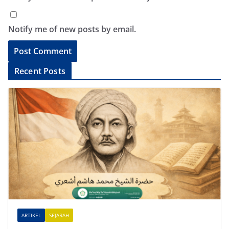
Notify me of new posts by email.
A
Recent Posts
l
t
e
r
n
a
t
i
v
e
ARTIKEL
SEJARAH
: