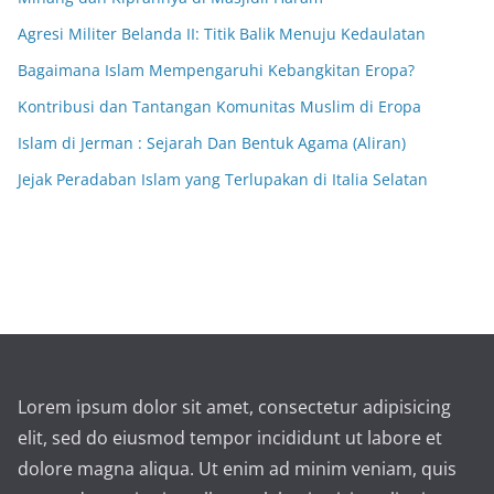
Agresi Militer Belanda II: Titik Balik Menuju Kedaulatan
Bagaimana Islam Mempengaruhi Kebangkitan Eropa?
Kontribusi dan Tantangan Komunitas Muslim di Eropa
Islam di Jerman : Sejarah Dan Bentuk Agama (Aliran)
Jejak Peradaban Islam yang Terlupakan di Italia Selatan
Lorem ipsum dolor sit amet, consectetur adipisicing
elit, sed do eiusmod tempor incididunt ut labore et
dolore magna aliqua. Ut enim ad minim veniam, quis