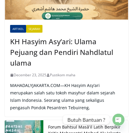
t
i
v
e
ARTIKEL
SEJARAH
:
KH Hasyim Asy’ari: Ulama
Pejuang dan Pendiri Nahdlatul
ulama
December 23, 2025
Pustikom maha
MAHADALYJAKARTA.COM—KH Hasyim Asy’ari
merupakan salah satu tokoh masyhur dalam sejarah
Islam Indonesia. Seorang ulama yang sekaligus
pengasuh Pondok Pesantren Tebuireng,
Butuh Bantuan ?
Forum Bahtsul Masā’il Latih Berpikir
Open 