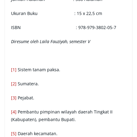
Ukuran Buku : 15 x 22,5 cm
ISBN : 978-979-3802-05-7
Diresume oleh Laila Fauziyah, semester V
[1]
Sistem tanam paksa.
[2]
Sumatera.
[3]
Pejabat.
[4]
Pembantu pimpinan wilayah daerah Tingkat II
(Kabupaten), pembantu Bupati.
[5]
Daerah kecamatan.