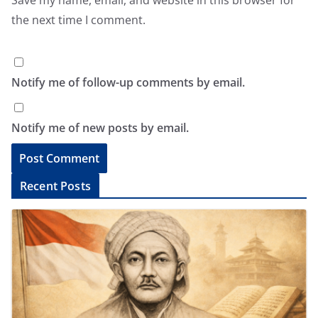
Save my name, email, and website in this browser for
the next time I comment.
Notify me of follow-up comments by email.
Notify me of new posts by email.
A
Recent Posts
l
t
e
r
n
a