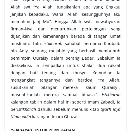
Allah swt “Ya Allah, tunaikanlah apa yang Engkau
janjikan kepadaku, Wahai Allah, sesungguhnya aku
memohon janji-Mu”. Hingga Allah swt. mewahyukan
firman-Nya dan menurunkan pertolongan yang
dijanjikan dan kemenangan berada di tangan umat
muslimin. Lalu
istikharah
sahabat bernama Khubaib
bin Adiy, seorang mujahid yang berhasil membunuh
pemimpin Quraisy dalam perang Badar. Sebelum ia
dieksekusi, ia sempatkan untuk shalat dua rakaat
dengan hati tenang dan khusyu. Kemudian ia
mengangkat tangannya dan berdo’a, “Ya Allah,
susutkanlah bilangan mereka –kaum Quraisy–,
musnahkanlah mereka sampai binasa.”
Istikharah
kalangan tabi’in dalam hal ini seperti Imam Zabadi, ia
ber
istikharah
dahulu sebelum menulis kitab
Syarh Ihya
Ulumuddin
karangan Imam Ghazali.
ISTIKHARAH
UNTUK PERNIKAHAN