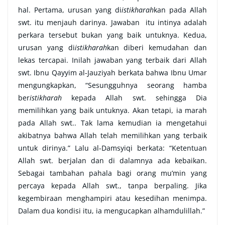
hal. Pertama, urusan yang di
istikharah
kan pada Allah
swt. itu menjauh darinya. Jawaban itu intinya adalah
perkara tersebut bukan yang baik untuknya. Kedua,
urusan yang di
istikharah
kan diberi kemudahan dan
lekas tercapai. Inilah jawaban yang terbaik dari Allah
swt. Ibnu Qayyim al-Jauziyah berkata bahwa Ibnu Umar
mengungkapkan, “Sesungguhnya seorang hamba
ber
istikharah
kepada Allah swt. sehingga Dia
memilihkan yang baik untuknya. Akan tetapi, ia marah
pada Allah swt.. Tak lama kemudian ia mengetahui
akibatnya bahwa Allah telah memilihkan yang terbaik
untuk dirinya.” Lalu al-Damsyiqi berkata: “Ketentuan
Allah swt. berjalan dan di dalamnya ada kebaikan.
Sebagai tambahan pahala bagi orang mu’min yang
percaya kepada Allah swt., tanpa berpaling. Jika
kegembiraan menghampiri atau kesedihan menimpa.
Dalam dua kondisi itu, ia mengucapkan alhamdulillah.”