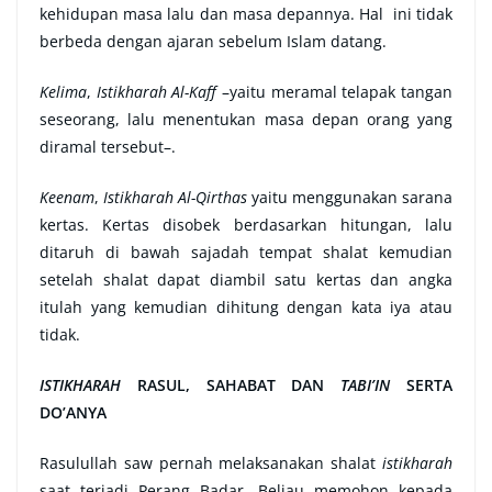
kehidupan masa lalu dan masa depannya. Hal ini tidak
berbeda dengan ajaran sebelum Islam datang.
Kelima
,
Istikharah Al-Kaff
–yaitu meramal telapak tangan
seseorang, lalu menentukan masa depan orang yang
diramal tersebut–.
Keenam
,
Istikharah Al-Qirthas
yaitu menggunakan sarana
kertas. Kertas disobek berdasarkan hitungan, lalu
ditaruh di bawah sajadah tempat shalat kemudian
setelah shalat dapat diambil satu kertas dan angka
itulah yang kemudian dihitung dengan kata iya atau
tidak.
ISTIKHARAH
RASUL, SAHABAT DAN
TABI’IN
SERTA
DO’ANYA
Rasulullah saw pernah melaksanakan shalat
istikharah
saat terjadi Perang Badar. Beliau memohon kepada