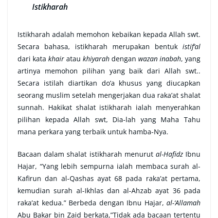
Istikharah
Istikharah adalah memohon kebaikan kepada Allah swt.
Secara bahasa, istikharah merupakan bentuk
istif’al
dari kata
khair
atau
khiyarah
dengan
wazan inabah
, yang
artinya memohon pilihan yang baik dari Allah swt..
Secara istilah diartikan do’a khusus yang diucapkan
seorang muslim setelah mengerjakan dua raka’at shalat
sunnah. Hakikat shalat istikharah ialah menyerahkan
pilihan kepada Allah swt, Dia-lah yang Maha Tahu
mana perkara yang terbaik untuk hamba-Nya.
Bacaan dalam shalat istikharah menurut
al-Hafidz
Ibnu
Hajar, “Yang lebih sempurna ialah membaca surah al-
Kafirun dan al-Qashas ayat 68 pada raka’at pertama,
kemudian surah al-Ikhlas dan al-Ahzab ayat 36 pada
raka’at kedua.” Berbeda dengan Ibnu Hajar,
al-‘Allamah
Abu Bakar bin Zaid berkata,”Tidak ada bacaan tertentu