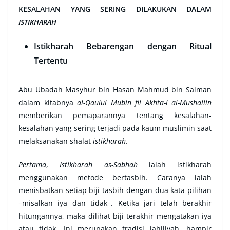
KESALAHAN YANG SERING DILAKUKAN DALAM
ISTIKHARAH
Istikharah Bebarengan dengan Ritual
Tertentu
Abu Ubadah Masyhur bin Hasan Mahmud bin Salman
dalam kitabnya
al-Qaulul Mubin fii Akhta-i al-Mushallin
memberikan pemaparannya tentang kesalahan-
kesalahan yang sering terjadi pada kaum muslimin saat
melaksanakan shalat
istikharah
.
Pertama
,
Istikharah as-Sabhah
ialah istikharah
menggunakan metode bertasbih. Caranya ialah
menisbatkan setiap biji tasbih dengan dua kata pilihan
–misalkan iya dan tidak–. Ketika jari telah berakhir
hitungannya, maka dilihat biji terakhir mengatakan iya
atau tidak. Ini merupakan tradisi jahiliyah, hampir