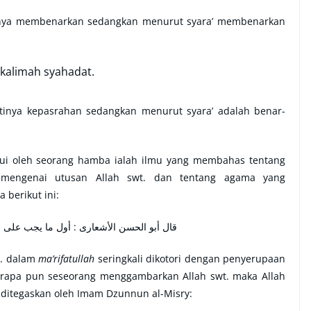
inya membenarkan sedangkan menurut syara’ membenarkan
kalimah syahadat.
tinya kepasrahan sedangkan menurut syara’ adalah benar-
hui oleh seorang hamba ialah ilmu yang membahas tentang
lu mengenai utusan Allah swt. dan tentang agama yang
berikut ini:
ل ما يجب على العبد العلم بالله ورسوله ودينه
t. dalam
ma’rifatullah
seringkali dikotori dengan penyerupaan
berapa pun seseorang menggambarkan Allah swt. maka Allah
i ditegaskan oleh Imam Dzunnun al-Misry: