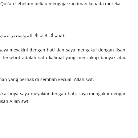
-Qur’an sebelum beliau mengajarkan iman kepada mereka.
الله واستغفر لذنبك وللمؤمنين والمؤمنات
 saya meyakini dengan hati dan saya mengakui dengan lisan.
at tersebut adalah satu kalimat yang mencakup banyak atau
an yang berhak di sembah kecuali Allah swt.
ah
artinya saya meyakini dengan hati, saya mengakui dengan
an Allah swt.