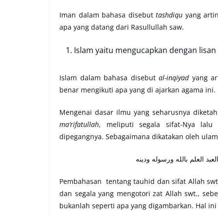
Iman dalam bahasa disebut
tashdiqu
yang art
apa yang datang dari Rasullullah saw.
Islam yaitu mengucapkan dengan lisan 
Islam dalam bahasa disebut
al-inqiyad
yang ar
benar mengikuti apa yang di ajarkan agama ini.
Mengenai dasar ilmu yang seharusnya diketa
ma’rifatullah
, meliputi segala sifat-Nya la
dipegangnya. Sebagaimana dikatakan oleh ulama 
قال أبو الحسن الأشعارى : أو
Pembahasan tentang tauhid dan sifat Allah sw
dan segala yang mengotori zat Allah swt., se
bukanlah seperti apa yang digambarkan. Hal in