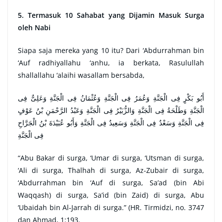
5. Termasuk 10 Sahabat yang Dijamin Masuk Surga
oleh Nabi
Siapa saja mereka yang 10 itu?
Dari ‘Abdurrahman bin
‘Auf radhiyallahu ‘anhu, ia berkata, Rasulullah
shallallahu ‘alaihi wasallam bersabda,
أَبُو بَكْرٍ فِى الْجَنَّةِ وَعُمَرُ فِى الْجَنَّةِ وَعُثْمَانُ فِى الْجَنَّةِ وَعَلِىٌّ فِى
الْجَنَّةِ وَطَلْحَةُ فِى الْجَنَّةِ وَالزُّبَيْرُ فِى الْجَنَّةِ وَعَبْدُ الرَّحْمَنِ بْنُ عَوْفٍ
فِى الْجَنَّةِ وَسَعْدٌ فِى الْجَنَّةِ وَسَعِيدٌ فِى الْجَنَّةِ وَأَبُو عُبَيْدَةَ بْنُ الْجَرَّاحِ
فِى الْجَنَّةِ
“Abu Bakar di surga, ‘Umar di surga, ‘Utsman di surga,
‘Ali di surga, Thalhah di surga, Az-Zubair di surga,
‘Abdurrahman bin ‘Auf di surga, Sa’ad (bin Abi
Waqqash) di surga, Sa’id (bin Zaid) di surga, Abu
‘Ubaidah bin Al-Jarrah di surga.” (HR. Tirmidzi, no. 3747
dan Ahmad, 1:193.