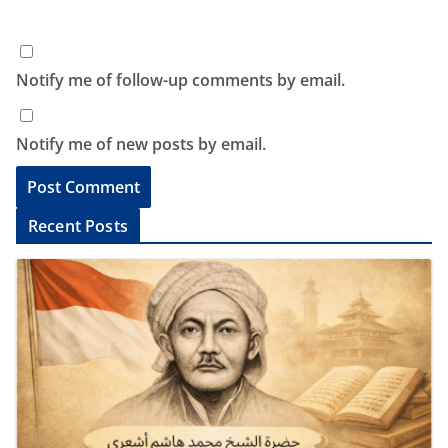
Notify me of follow-up comments by email.
Notify me of new posts by email.
A
Recent Posts
l
t
e
r
n
a
t
i